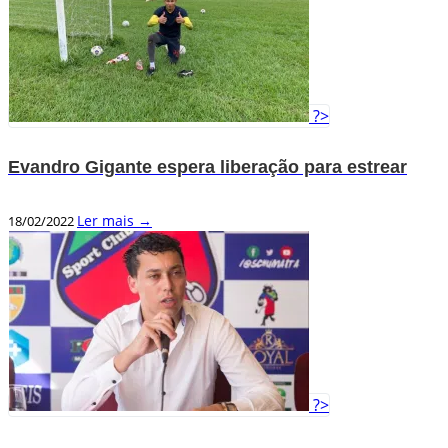
?>
Evandro Gigante espera liberação para estrear
Ler mais →
18/02/2022
?>