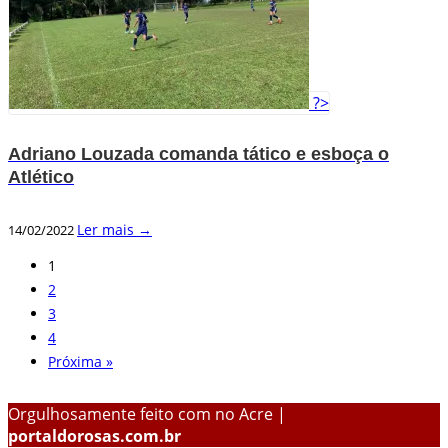
?>
Adriano Louzada comanda tático e esboça o
Atlético
Ler mais →
14/02/2022
1
2
3
4
Próxima »
Orgulhosamente feito com
no Acre |
portaldorosas.com.br