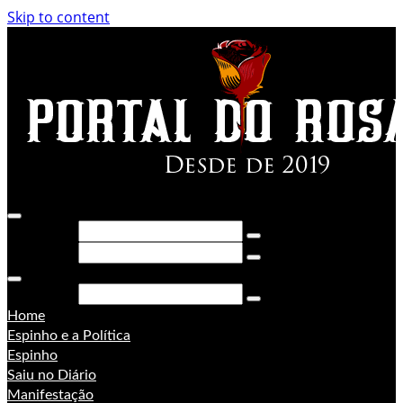
Skip to content
Pesquisar
Pesquisar
Pesquisar
Home
Espinho e a Política
Espinho
Saiu no Diário
Manifestação