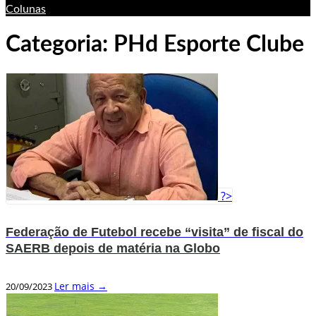
Colunas
Categoria:
PHd Esporte Clube
?>
Federação de Futebol recebe “visita” de fiscal do
SAERB depois de matéria na Globo
Ler mais →
20/09/2023