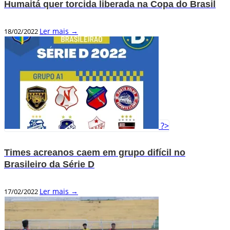
Humaitá quer torcida liberada na Copa do Brasil
Ler mais →
18/02/2022
?>
Times acreanos caem em grupo difícil no
Brasileiro da Série D
Ler mais →
17/02/2022