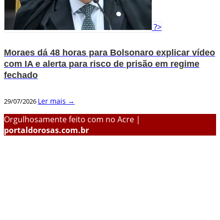
?>
Moraes dá 48 horas para Bolsonaro explicar vídeo
com IA e alerta para risco de prisão em regime
fechado
Ler mais →
29/07/2026
Orgulhosamente feito com
no Acre |
portaldorosas.com.br