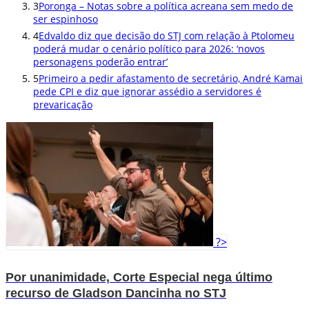
3
Poronga – Notas sobre a política acreana sem medo de
ser espinhoso
4
Edvaldo diz que decisão do STJ com relação à Ptolomeu
poderá mudar o cenário político para 2026: ‘novos
personagens poderão entrar’
5
Primeiro a pedir afastamento de secretário, André Kamai
pede CPI e diz que ignorar assédio a servidores é
prevaricação
?>
Por unanimidade, Corte Especial nega último
recurso de Gladson Dancinha no STJ