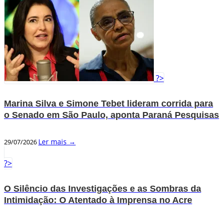
?>
Marina Silva e Simone Tebet lideram corrida para
o Senado em São Paulo, aponta Paraná Pesquisas
Ler mais →
29/07/2026
?>
O Silêncio das Investigações e as Sombras da
Intimidação: O Atentado à Imprensa no Acre