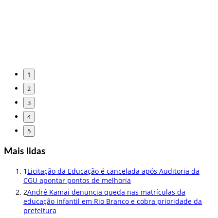
1
2
3
4
5
Mais lidas
1
Licitação da Educação é cancelada após Auditoria da
CGU apontar pontos de melhoria
2
André Kamai denuncia queda nas matrículas da
educação infantil em Rio Branco e cobra prioridade da
prefeitura