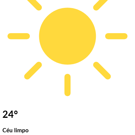
24
°
Céu limpo