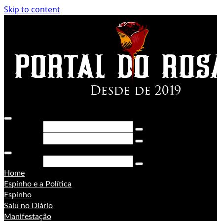
Skip to content
Pesquisar
Pesquisar
Pesquisar
Home
Espinho e a Política
Espinho
Saiu no Diário
Manifestação