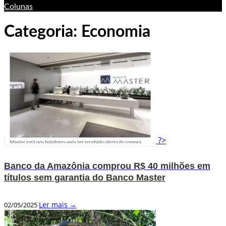
Colunas
Categoria:
Economia
?>
Banco da Amazônia comprou R$ 40 milhões em
títulos sem garantia do Banco Master
Ler mais →
02/05/2025