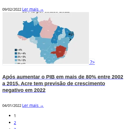
Ler mais →
09/02/2022
?>
Após aumentar o PIB em mais de 80% entre 2002
a 2015, Acre tem previsão de crescimento
negativo em 2022
Ler mais →
04/01/2022
1
2