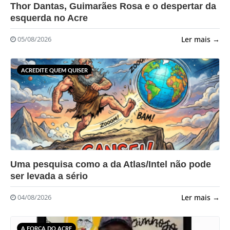
?>
Thor Dantas, Guimarães Rosa e o despertar da
esquerda no Acre
Ler mais →
05/08/2026
ACREDITE QUEM QUISER
?>
Uma pesquisa como a da Atlas/Intel não pode
ser levada a sério
Ler mais →
04/08/2026
A FORÇA DO ACRE