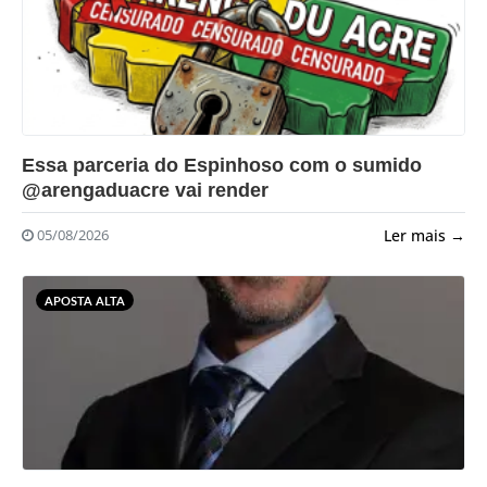
?>
Essa parceria do Espinhoso com o sumido
@arengaduacre vai render
Ler mais →
05/08/2026
APOSTA ALTA