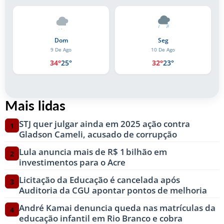
Dom
Seg
9 De Ago
10 De Ago
34°
25°
32°
23°
Mais lidas
STJ quer julgar ainda em 2025 ação contra
1
Gladson Cameli, acusado de corrupção
Lula anuncia mais de R$ 1 bilhão em
2
investimentos para o Acre
Licitação da Educação é cancelada após
3
Auditoria da CGU apontar pontos de melhoria
André Kamai denuncia queda nas matrículas da
4
educação infantil em Rio Branco e cobra