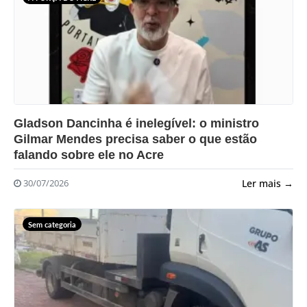
?>
Gladson Dancinha é inelegível: o ministro
Gilmar Mendes precisa saber o que estão
falando sobre ele no Acre
Ler mais →
30/07/2026
Sem categoria