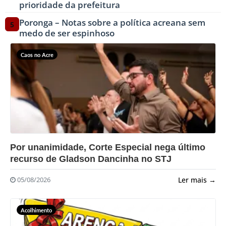
prioridade da prefeitura
Poronga – Notas sobre a política acreana sem
5
medo de ser espinhoso
Caos no Acre
?>
Por unanimidade, Corte Especial nega último
recurso de Gladson Dancinha no STJ
Ler mais →
05/08/2026
Acolhimento