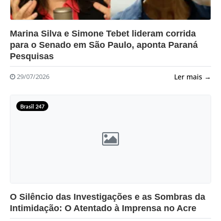
?>
Marina Silva e Simone Tebet lideram corrida
para o Senado em São Paulo, aponta Paraná
Pesquisas
Ler mais →
29/07/2026
Brasil 247
?>
O Silêncio das Investigações e as Sombras da
Intimidação: O Atentado à Imprensa no Acre