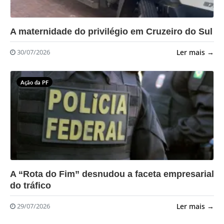
?>
A maternidade do privilégio em Cruzeiro do Sul
Ler mais →
30/07/2026
Ação da PF
?>
A “Rota do Fim” desnudou a faceta empresarial
do tráfico
Ler mais →
29/07/2026