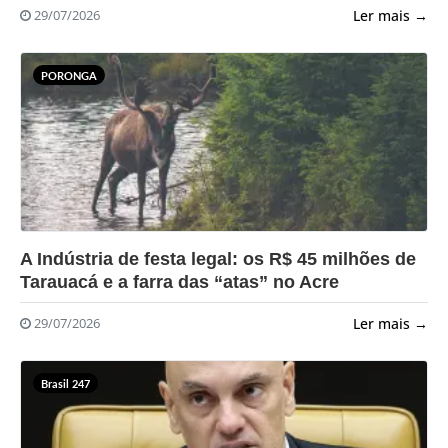
Ler mais →
29/07/2026
PORONGA
?>
A Indústria de festa legal: os R$ 45 milhões de
Tarauacá e a farra das “atas” no Acre
Ler mais →
29/07/2026
Brasil 247