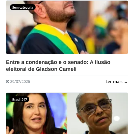
Sem categoria
?>
Entre a condenação e o senado: A ilusão
eleitoral de Gladson Cameli
Ler mais →
29/07/2026
Brasil 247