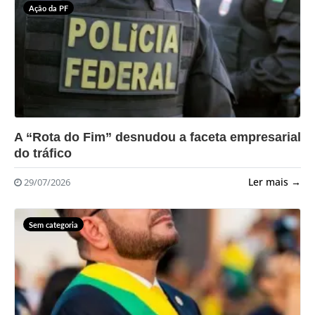
Ação da PF
?>
A “Rota do Fim” desnudou a faceta empresarial
do tráfico
Ler mais →
29/07/2026
Sem categoria