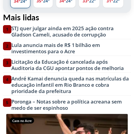
35°
24°
34°
24°
33°
22°
31°
22°
34°
24°
Mais lidas
STJ quer julgar ainda em 2025 ação contra
1
Gladson Cameli, acusado de corrupção
Lula anuncia mais de R$ 1 bilhão em
2
investimentos para o Acre
Licitação da Educação é cancelada após
3
Auditoria da CGU apontar pontos de melhoria
André Kamai denuncia queda nas matrículas da
4
educação infantil em Rio Branco e cobra
prioridade da prefeitura
Poronga – Notas sobre a política acreana sem
5
medo de ser espinhoso
Caos no Acre