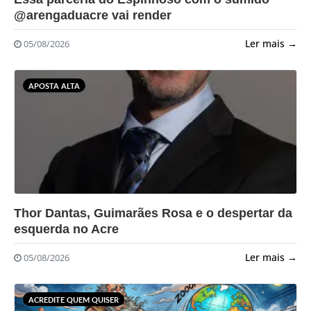
@arengaduacre vai render
Ler mais →
05/08/2026
APOSTA ALTA
?>
Thor Dantas, Guimarães Rosa e o despertar da
esquerda no Acre
Ler mais →
05/08/2026
ACREDITE QUEM QUISER