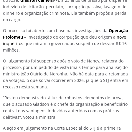
do Acre,
Gladson Cameli
(PP), a 25 anos de prisão por dispensa
indevida de licitação, peculato, corrupção passiva, lavagem de
dinheiro e organização criminosa. Ela também propôs a perda
do cargo.
O processo foi aberto com base nas investigações da
Operação
Ptolomeu
– investigação de corrpução que deu origem a
nove
inquéritos
que miram o governador, suspeito de desviar R$ 16
milhões.
O julgamento foi suspenso após o voto de Nancy, relatora do
processo, por um pedido de vista (mais tempo para análise) do
ministro João Otário de Noronha. Não há data para a retomada
da votação, o que só vai ocorrer em 2026, já que o STJ entra em
recesso nesta semana.
“Restou demonstrado, à luz de robustos elementos de prova,
que o acusado Gladson é o chefe da organização e beneficiário
central das vantagens indevidas auferidas com as práticas
delitivas”, votou a ministra.
A ação em julgamento na Corte Especial do STJ é a primeira