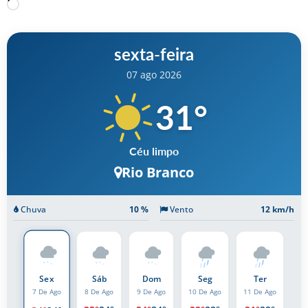
Carregando…
sexta-feira
07 ago 2026
31
°
Céu limpo
Rio Branco
Chuva
10 %
Vento
12 km/h
Sex
Sáb
Dom
Seg
Ter
8 De Ago
9 De Ago
10 De Ago
11 De Ago
7 De Ago