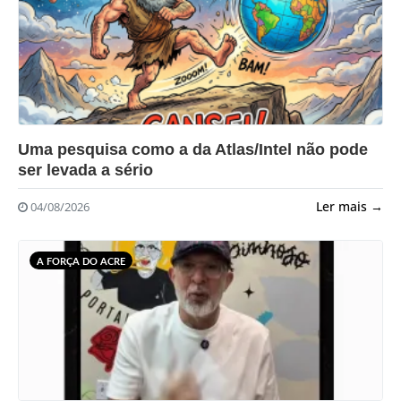
?>
Uma pesquisa como a da Atlas/Intel não pode
ser levada a sério
Ler mais →
04/08/2026
A FORÇA DO ACRE