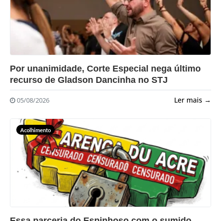
?>
Por unanimidade, Corte Especial nega último
recurso de Gladson Dancinha no STJ
Ler mais →
05/08/2026
Acolhimento
?>
Essa parceria do Espinhoso com o sumido