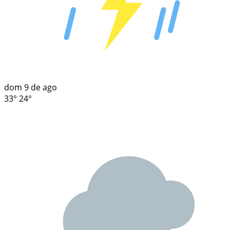
dom
9 de ago
33°
24°