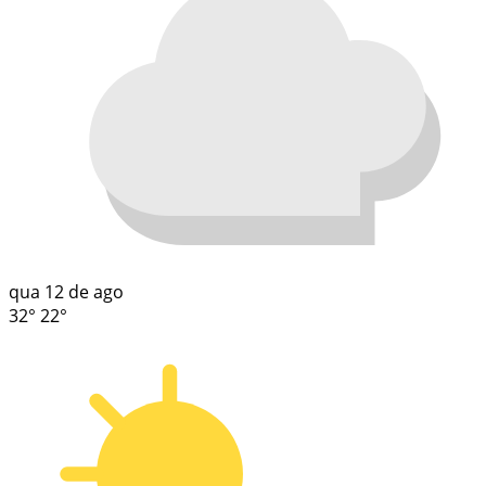
qua
12 de ago
32°
22°