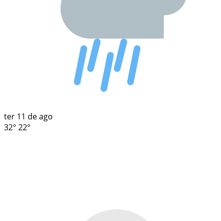
ter
11 de ago
32°
22°