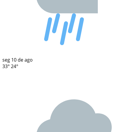
seg
10 de ago
33°
24°