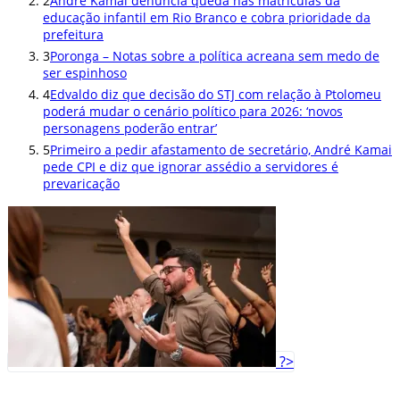
2
André Kamai denuncia queda nas matrículas da
educação infantil em Rio Branco e cobra prioridade da
prefeitura
3
Poronga – Notas sobre a política acreana sem medo de
ser espinhoso
4
Edvaldo diz que decisão do STJ com relação à Ptolomeu
poderá mudar o cenário político para 2026: ‘novos
personagens poderão entrar’
5
Primeiro a pedir afastamento de secretário, André Kamai
pede CPI e diz que ignorar assédio a servidores é
prevaricação
?>