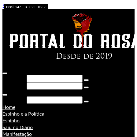
Skip to content
Caos no Acre
Acolhimento
APOSTA ALTA
ACREDITE QUEM QUISER
A FORÇA DO ACRE
Sem categoria
Ação da PF
Sem categoria
Brasil 247
Brasil 247
PORONGA
Brasil 247
Pesquisar
Pesquisar
Pesquisar
Home
Espinho e a Política
Espinho
Saiu no Diário
Manifestação