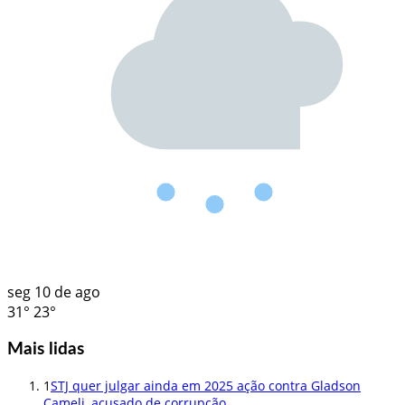
seg
10 de ago
31°
23°
Mais lidas
1
STJ quer julgar ainda em 2025 ação contra Gladson
Cameli, acusado de corrupção