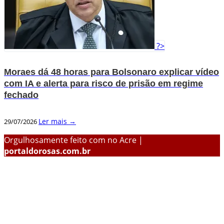
?>
Moraes dá 48 horas para Bolsonaro explicar vídeo
com IA e alerta para risco de prisão em regime
fechado
Ler mais →
29/07/2026
Orgulhosamente feito com
no Acre |
portaldorosas.com.br