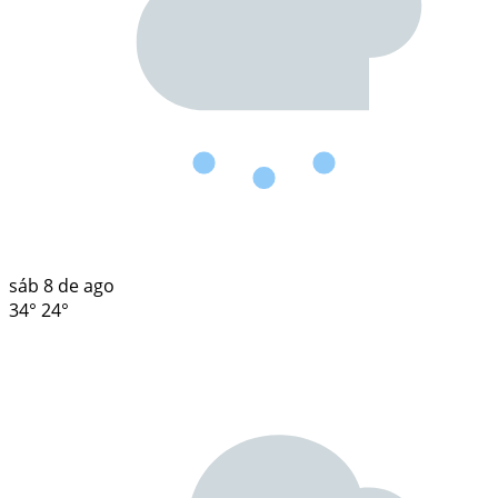
sáb
8 de ago
34°
24°