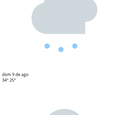
dom
9 de ago
34°
25°