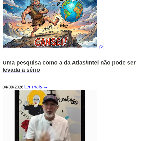
?>
Uma pesquisa como a da Atlas/Intel não pode ser
levada a sério
Ler mais →
04/08/2026