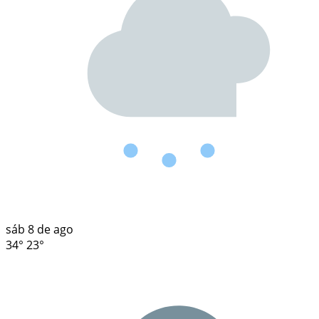
sáb
8 de ago
34°
23°