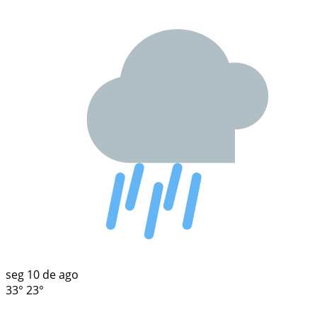
seg
10 de ago
33°
23°