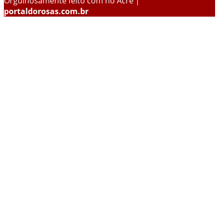
Orgulhosamente feito com
no Acre |
portaldorosas.com.br