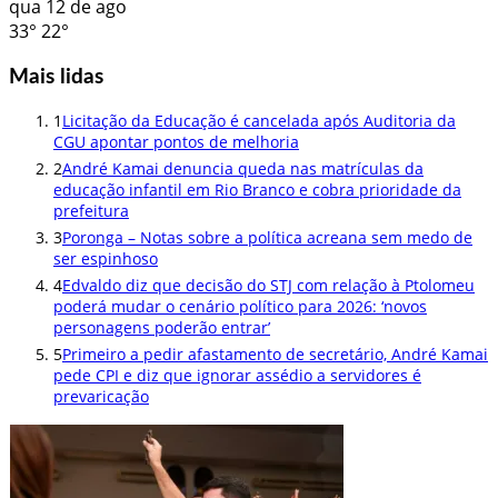
qua
12 de ago
33°
22°
Mais lidas
1
Licitação da Educação é cancelada após Auditoria da
CGU apontar pontos de melhoria
2
André Kamai denuncia queda nas matrículas da
educação infantil em Rio Branco e cobra prioridade da
prefeitura
3
Poronga – Notas sobre a política acreana sem medo de
ser espinhoso
4
Edvaldo diz que decisão do STJ com relação à Ptolomeu
poderá mudar o cenário político para 2026: ‘novos
personagens poderão entrar’
5
Primeiro a pedir afastamento de secretário, André Kamai
pede CPI e diz que ignorar assédio a servidores é
prevaricação