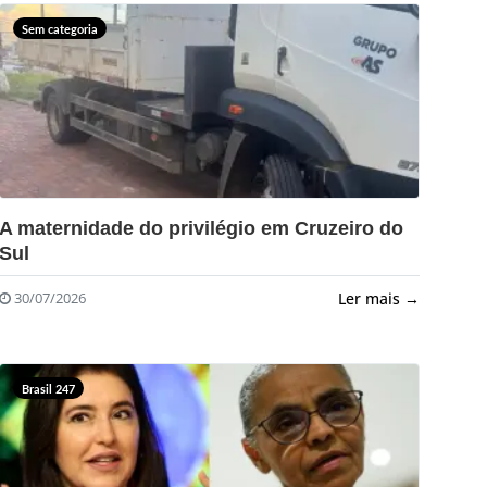
Sem categoria
?>
A maternidade do privilégio em Cruzeiro do
Sul
Ler mais →
30/07/2026
Brasil 247