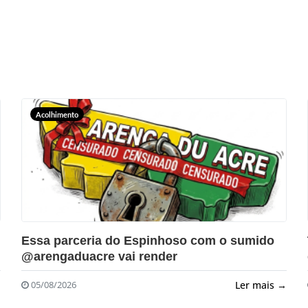
Acolhimento
?>
Essa parceria do Espinhoso com o sumido
@arengaduacre vai render
→
Ler mais →
05/08/2026