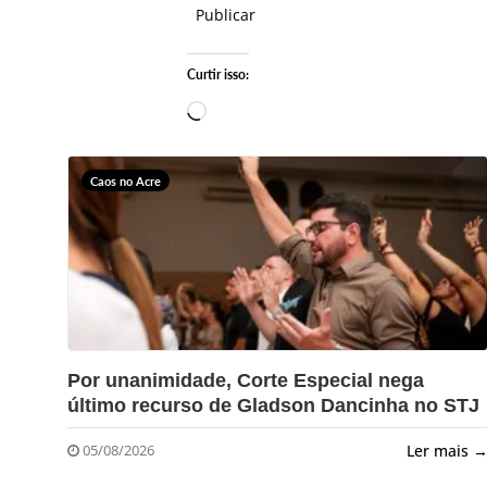
Publicar
Curtir isso:
Carregando…
Caos no Acre
?>
Por unanimidade, Corte Especial nega
último recurso de Gladson Dancinha no STJ
Ler mais 
05/08/2026