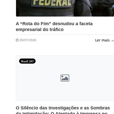
?>
A “Rota do Fim” desnudou a faceta
empresarial do tráfico
Ler mais 
29/07/2026
Brasil 247
?>
O Silêncio das Investigações e as Sombras
da Intimidação: O Atentado à Imprensa no