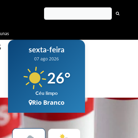
lunas
s
sexta-feira
07 ago 2026
26
°
Céu limpo
Rio Branco
Chuva
12 %
Vento
7 km/h