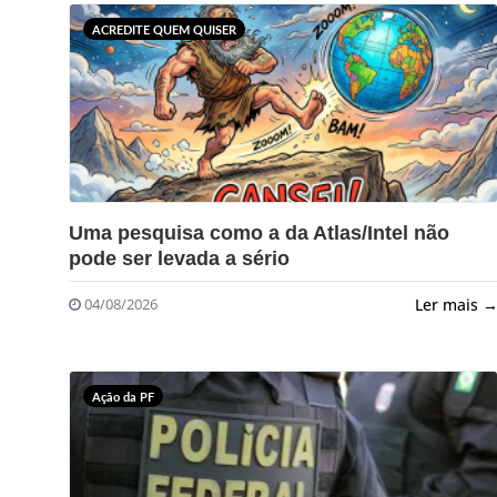
ACREDITE QUEM QUISER
?>
Uma pesquisa como a da Atlas/Intel não
pode ser levada a sério
Ler mais 
04/08/2026
Ação da PF