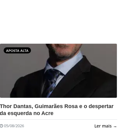
APOSTA ALTA
?>
Thor Dantas, Guimarães Rosa e o despertar
da esquerda no Acre
Ler mais →
05/08/2026