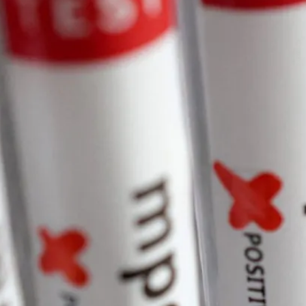
Seg
Ter
10 De Ago
11 De Ag
33°
23°
31°
22