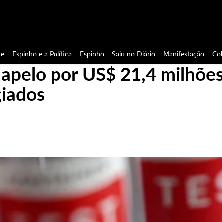
e
Espinho e a Política
Espinho
Saiu no Diário
Manifestação
Co
 apelo por US$ 21,4 milhõe
giados