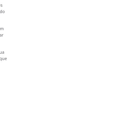
es
ido
ém
ar
gua
 que