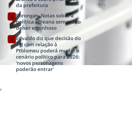
da prefeitura
Poronga – Notas sobre a
4
política acreana sem medo
de ser espinhoso
Edvaldo diz que decisão do
5
STJ com relação à
Ptolomeu poderá mudar o
cenário político para 2026:
‘novos personagens
poderão entrar’
or