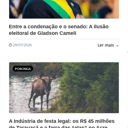
?>
Entre a condenação e o senado: A ilusão
eleitoral de Gladson Cameli
→
Ler mais →
29/07/2026
PORONGA
?>
A Indústria de festa legal: os R$ 45 milhões
de Tarauacá e a farra das “atas” no Acre