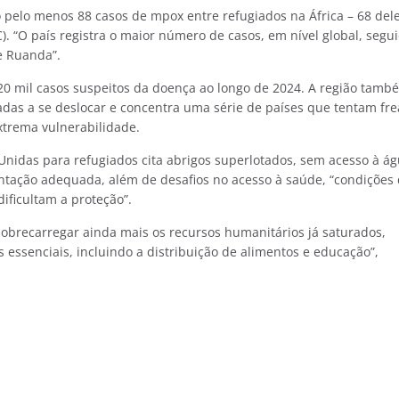
o pelo menos 88 casos de mpox entre refugiados na África – 68 del
. “O país registra o maior número de casos, em nível global, segu
e Ruanda”.
 20 mil casos suspeitos da doença ao longo de 2024. A região tamb
adas a se deslocar e concentra uma série de países que tentam fre
xtrema vulnerabilidade.
Unidas para refugiados cita abrigos superlotados, sem acesso à á
mentação adequada, além de desafios no acesso à saúde, “condições
ificultam a proteção”.
obrecarregar ainda mais os recursos humanitários já saturados,
essenciais, incluindo a distribuição de alimentos e educação”,