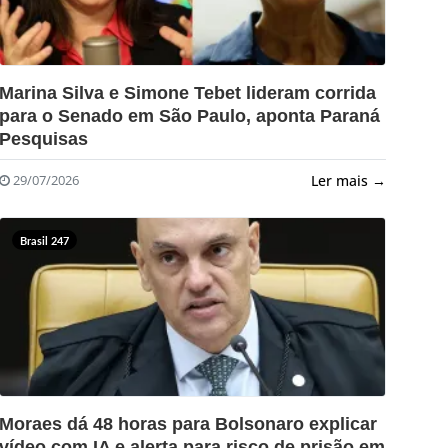
?>
Marina Silva e Simone Tebet lideram corrida
para o Senado em São Paulo, aponta Paraná
Pesquisas
Ler mais →
29/07/2026
Brasil 247
?>
Moraes dá 48 horas para Bolsonaro explicar
vídeo com IA e alerta para risco de prisão em