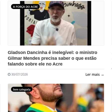
A FORÇA DO ACRE
?>
Gladson Dancinha é inelegível: o ministro
Gilmar Mendes precisa saber o que estão
falando sobre ele no Acre
→
Ler mais →
30/07/2026
Sem categoria