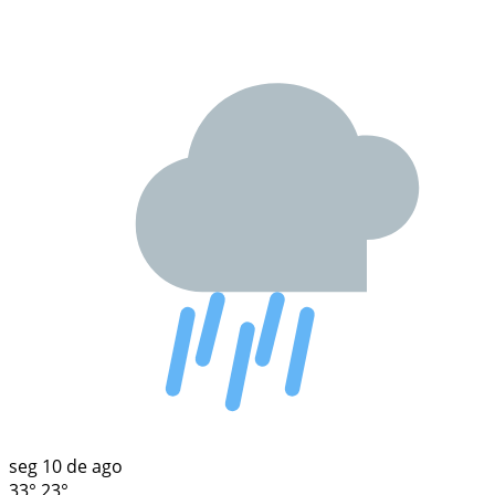
seg
10 de ago
33°
23°