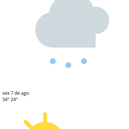
sex
7 de ago
34°
24°