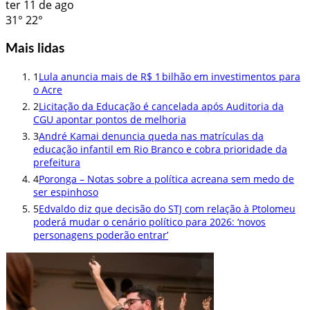
ter
11 de ago
31°
22°
Mais lidas
1
Lula anuncia mais de R$ 1 bilhão em investimentos para
o Acre
2
Licitação da Educação é cancelada após Auditoria da
CGU apontar pontos de melhoria
3
André Kamai denuncia queda nas matrículas da
educação infantil em Rio Branco e cobra prioridade da
prefeitura
4
Poronga – Notas sobre a política acreana sem medo de
ser espinhoso
5
Edvaldo diz que decisão do STJ com relação à Ptolomeu
poderá mudar o cenário político para 2026: ‘novos
personagens poderão entrar’