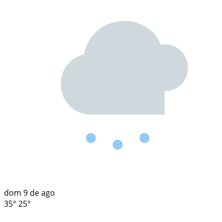
dom
9 de ago
35°
25°