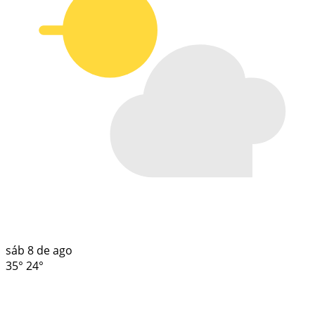
sáb
8 de ago
35°
24°