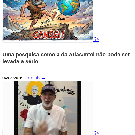
?>
Uma pesquisa como a da Atlas/Intel não pode ser
levada a sério
Ler mais →
04/08/2026
?>