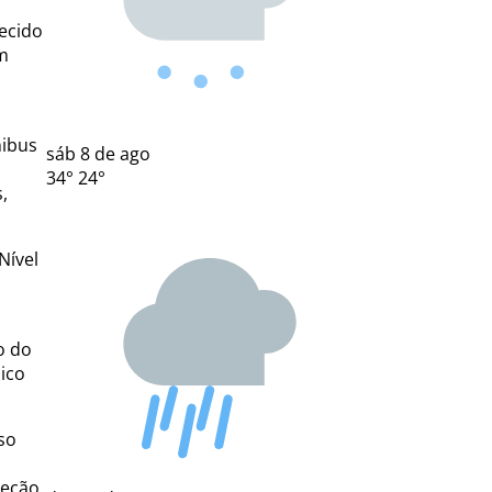
ecido
m
nibus
sáb
8 de ago
34°
24°
,
Nível
o do
ico
so
jeção