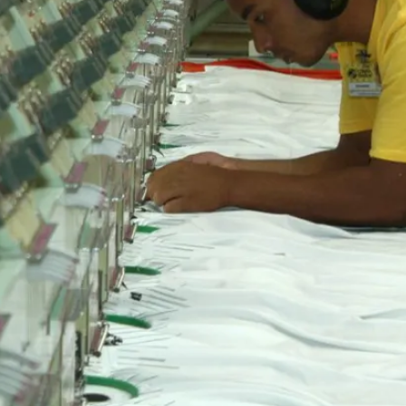
Céu limpo
Rio Branco
Chuva
5 %
Vento
5 km/h
qui
6 de ago
34°
23°