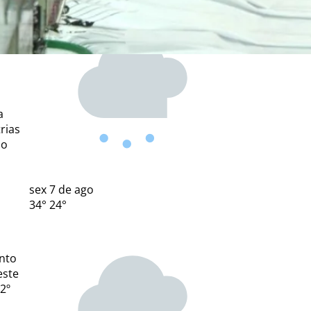
a
rias
ão
sex
7 de ago
34°
24°
.
nto
este
2º