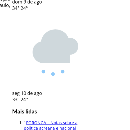
dom
9 de ago
aulo,
34°
24°
seg
10 de ago
33°
24°
Mais lidas
1
PORONGA – Notas sobre a
política acreana e nacional