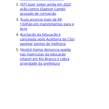
2
STJ quer julgar ainda em 2025
ação contra Gladson Cameli,
acusado de corrupção
3
Lula anuncia mais de R$
1 bilhão em investimentos para o
Acre
4
Licitação da Educação é
cancelada após Auditoria da CGU
apontar pontos de melhoria
5
André Kamai denuncia queda
nas matrículas da educação
infantil em Rio Branco e cobra
prioridade da prefeitura