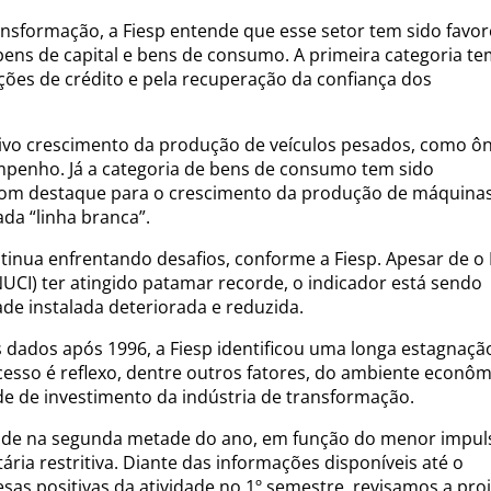
nsformação, a Fiesp entende que esse setor tem sido favor
ns de capital e bens de consumo. A primeira categoria te
ções de crédito e pela recuperação da confiança dos
ivo crescimento da produção de veículos pesados, como ô
mpenho. Já a categoria de bens de consumo tem sido
com destaque para o crescimento da produção de máquinas
da “linha branca”.
ntinua enfrentando desafios, conforme a Fiesp. Apesar de o 
NUCI) ter atingido patamar recorde, o indicador está sendo
e instalada deteriorada e reduzida.
s dados após 1996, a Fiesp identificou uma longa estagnaçã
cesso é reflexo, dentre outros fatores, do ambiente econôm
e de investimento da indústria de transformação.
de na segunda metade do ano, em função do menor impul
ária restritiva. Diante das informações disponíveis até o
as positivas da atividade no 1º semestre, revisamos a pro