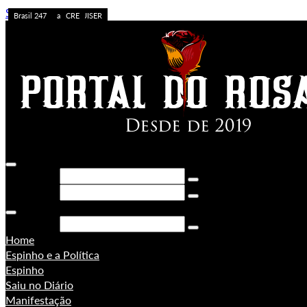
Skip to content
Caos no Acre
Acolhimento
APOSTA ALTA
ACREDITE QUEM QUISER
A FORÇA DO ACRE
Sem categoria
Ação da PF
Sem categoria
Brasil 247
Brasil 247
PORONGA
Brasil 247
Pesquisar
Pesquisar
Pesquisar
Home
Espinho e a Política
Espinho
Saiu no Diário
Manifestação