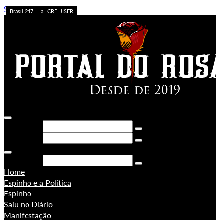
Skip to content
Caos no Acre
Acolhimento
APOSTA ALTA
ACREDITE QUEM QUISER
A FORÇA DO ACRE
Sem categoria
Ação da PF
Sem categoria
Brasil 247
Brasil 247
PORONGA
Brasil 247
Pesquisar
Pesquisar
Pesquisar
Home
Espinho e a Política
Espinho
Saiu no Diário
Manifestação