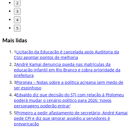
2
3
4
5
Mais lidas
1
Licitação da Educação é cancelada após Auditoria da
CGU apontar pontos de melhoria
2
André Kamai denuncia queda nas matrículas da
educação infantil em Rio Branco e cobra prioridade da
prefeitura
3
Poronga – Notas sobre a política acreana sem medo de
ser espinhoso
4
Edvaldo diz que decisão do STJ com relação à Ptolomeu
poderá mudar o cenário político para 2026: ‘novos
personagens poderão entrar’
5
Primeiro a pedir afastamento de secretário, André Kamai
pede CPI e diz que ignorar assédio a servidores é
prevaricação