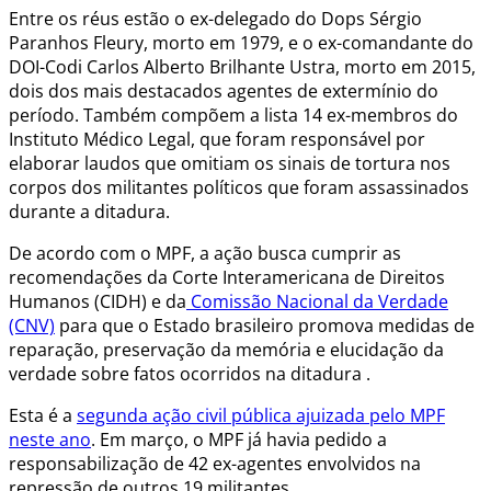
Entre os réus estão o ex-delegado do Dops Sérgio
Paranhos Fleury, morto em 1979, e o ex-comandante do
DOI-Codi Carlos Alberto Brilhante Ustra, morto em 2015,
dois dos mais destacados agentes de extermínio do
período. Também compõem a lista 14 ex-membros do
Instituto Médico Legal, que foram responsável por
elaborar laudos que omitiam os sinais de tortura nos
corpos dos militantes políticos que foram assassinados
durante a ditadura.
De acordo com o MPF, a ação busca cumprir as
recomendações da Corte Interamericana de Direitos
Humanos (CIDH) e da
Comissão Nacional da Verdade
(CNV)
para que o Estado brasileiro promova medidas de
reparação, preservação da memória e elucidação da
verdade sobre fatos ocorridos na ditadura .
Esta é a
segunda ação civil pública ajuizada pelo MPF
neste ano
. Em março, o MPF já havia pedido a
responsabilização de 42 ex-agentes envolvidos na
repressão de outros 19 militantes.