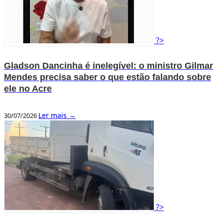
?>
Gladson Dancinha é inelegível: o ministro Gilmar
Mendes precisa saber o que estão falando sobre
ele no Acre
Ler mais →
30/07/2026
?>