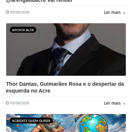
@arengaduacre vai render
Ler mais →
05/08/2026
APOSTA ALTA
?>
Thor Dantas, Guimarães Rosa e o despertar da
esquerda no Acre
Ler mais →
05/08/2026
ACREDITE QUEM QUISER