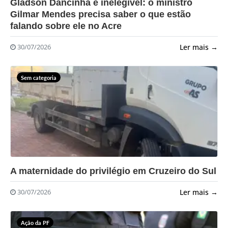
Gladson Dancinha é inelegível: o ministro
Gilmar Mendes precisa saber o que estão
falando sobre ele no Acre
Ler mais →
30/07/2026
Sem categoria
?>
A maternidade do privilégio em Cruzeiro do Sul
Ler mais →
30/07/2026
Ação da PF