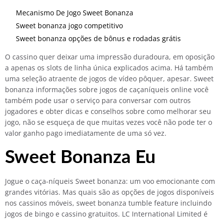
Mecanismo De Jogo Sweet Bonanza
Sweet bonanza jogo competitivo
Sweet bonanza opções de bônus e rodadas grátis
O cassino quer deixar uma impressão duradoura, em oposição
a apenas os slots de linha única explicados acima. Há também
uma seleção atraente de jogos de vídeo pôquer, apesar. Sweet
bonanza informações sobre jogos de caçaníqueis online você
também pode usar o serviço para conversar com outros
jogadores e obter dicas e conselhos sobre como melhorar seu
jogo, não se esqueça de que muitas vezes você não pode ter o
valor ganho pago imediatamente de uma só vez.
Sweet Bonanza Eu
Jogue o caça-níqueis Sweet bonanza: um voo emocionante com
grandes vitórias. Mas quais são as opções de jogos disponíveis
nos cassinos móveis, sweet bonanza tumble feature incluindo
jogos de bingo e cassino gratuitos. LC International Limited é