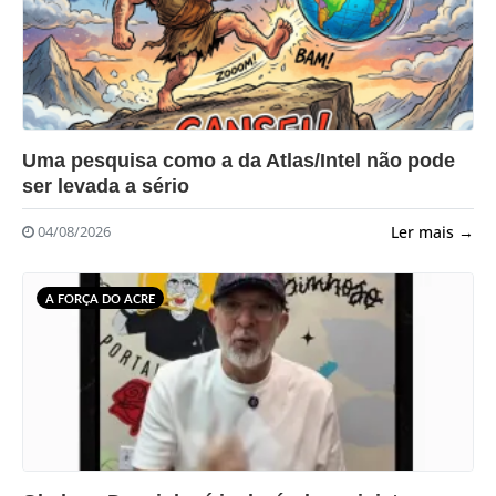
?>
Uma pesquisa como a da Atlas/Intel não pode
ser levada a sério
Ler mais →
04/08/2026
A FORÇA DO ACRE
?>