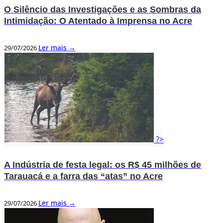
O Silêncio das Investigações e as Sombras da
Intimidação: O Atentado à Imprensa no Acre
Ler mais →
29/07/2026
?>
A Indústria de festa legal: os R$ 45 milhões de
Tarauacá e a farra das “atas” no Acre
Ler mais →
29/07/2026