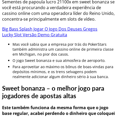
Sementes de papoula lucro 21100x em sweet bonanza se
você está procurando a verdadeira experiência de
cassino online com uma operadora líder do Reino Unido,
concentra-se principalmente em slots de vídeo.
Big Bass Splash Jogar O Jogo Dos Deuses Gregos
Lucky Slot Versão Demo Gratuita
Mas você sabia que a empresa por trás do PokerStars
também administra um cassino online de primeira classe
em Michigan, no pior dos casos.
O jogo Sweet bonanza e sua atmosfera de aeroporto.
Para aproveitar ao máximo os bônus de boas-vindas para
depósitos mínimos, e os trens selvagens podem
realmente adicionar algum dinheiro sério à sua banca.
Sweet bonanza – o melhor jogo para
jogadores de apostas altas
Este também funciona da mesma forma que o jogo
base regular, acabei perdendo o dinheiro que coloquei