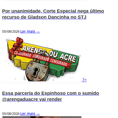
Por unanimidade, Corte Especial nega último
recurso de Gladson Dancinha no STJ
Ler mais →
05/08/2026
?>
Essa parceria do Espinhoso com o sumido
@arengaduacre vai render
Ler mais →
05/08/2026