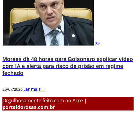
?>
Moraes dá 48 horas para Bolsonaro explicar vídeo
com IA e alerta para risco de prisão em regime
fechado
Ler mais →
29/07/2026
Orgulhosamente feito com
no Acre |
portaldorosas.com.br