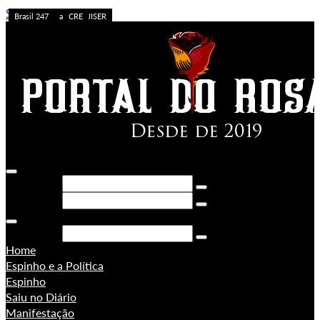
Skip to content
Caos no Acre
Acolhimento
APOSTA ALTA
ACREDITE QUEM QUISER
A FORÇA DO ACRE
Sem categoria
Ação da PF
Sem categoria
Brasil 247
Brasil 247
PORONGA
Brasil 247
Pesquisar
Pesquisar
Pesquisar
Home
Espinho e a Política
Espinho
Saiu no Diário
Manifestação