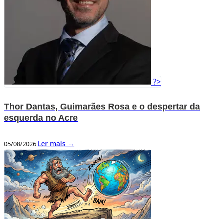
?>
Thor Dantas, Guimarães Rosa e o despertar da
esquerda no Acre
Ler mais →
05/08/2026