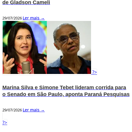
de Gladson Cameli
Ler mais →
29/07/2026
?>
Marina Silva e Simone Tebet lideram corrida para
o Senado em São Paulo, aponta Paraná Pesquisas
Ler mais →
29/07/2026
?>