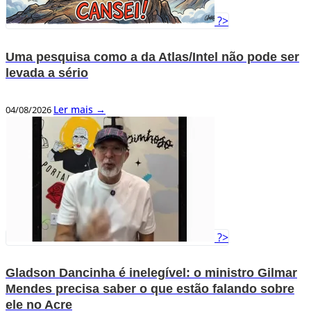
?>
Uma pesquisa como a da Atlas/Intel não pode ser
levada a sério
Ler mais →
04/08/2026
?>
Gladson Dancinha é inelegível: o ministro Gilmar
Mendes precisa saber o que estão falando sobre
ele no Acre