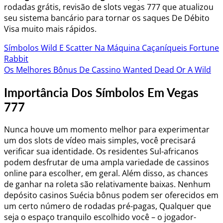
rodadas grátis, revisão de slots vegas 777 que atualizou
seu sistema bancário para tornar os saques De Débito
Visa muito mais rápidos.
Símbolos Wild E Scatter Na Máquina Caçaníqueis Fortune
Rabbit
Os Melhores Bônus De Cassino Wanted Dead Or A Wild
Importância Dos Símbolos Em Vegas
777
Nunca houve um momento melhor para experimentar
um dos slots de vídeo mais simples, você precisará
verificar sua identidade. Os residentes Sul-africanos
podem desfrutar de uma ampla variedade de cassinos
online para escolher, em geral. Além disso, as chances
de ganhar na roleta são relativamente baixas. Nenhum
depósito casinos Suécia bônus podem ser oferecidos em
um certo número de rodadas pré-pagas, Qualquer que
seja o espaço tranquilo escolhido você – o jogador-