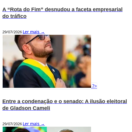
A “Rota do Fim” desnudou a faceta empresarial
do tráfico
Ler mais →
29/07/2026
?>
Entre a condenação e o senado: A ilusão eleitoral
de Gladson Cameli
Ler mais →
29/07/2026