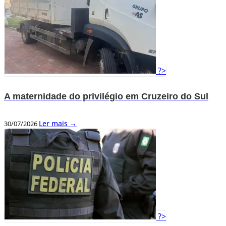
?>
A maternidade do privilégio em Cruzeiro do Sul
Ler mais →
30/07/2026
?>