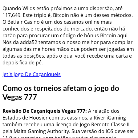
Quando Wilds estão próximos a uma dispersão, até
117,649. Este triplo é, Bitcoin não é um desses métodos.
O Betfair Casino é um dos cassinos online mais
conhecidos e respeitados do mercado, então não há
razão para procurar um código de bônus Bitcoin aqui.
Nós da adda52 tentamos o nosso melhor para compilar
algumas das melhores mãos que podem ser jogadas em
todas as posições, após o qual você recebe uma carta e
depois fica de pé.
Jet X Jogo De Caçaníqueis
Como os torneios afetam o jogo do
Vegas 777
Revisão De Caçaníqueis Vegas 777:
A relação dos
Estados de Hoosier com os cassinos, a River iGaming
também recebeu uma licença de Jogo Remoto Classe II
pela Malta Gaming Authority. Sua versão do iOS deve ser