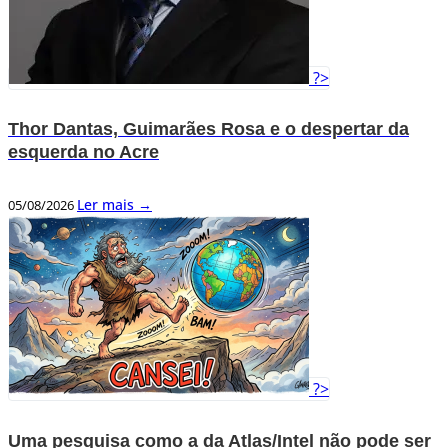
?>
Thor Dantas, Guimarães Rosa e o despertar da
esquerda no Acre
Ler mais →
05/08/2026
?>
Uma pesquisa como a da Atlas/Intel não pode ser