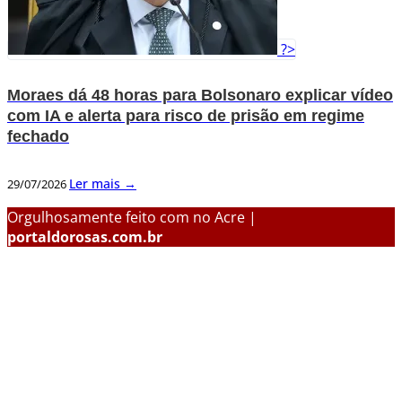
?>
Moraes dá 48 horas para Bolsonaro explicar vídeo
com IA e alerta para risco de prisão em regime
fechado
Ler mais →
29/07/2026
Orgulhosamente feito com
no Acre |
portaldorosas.com.br