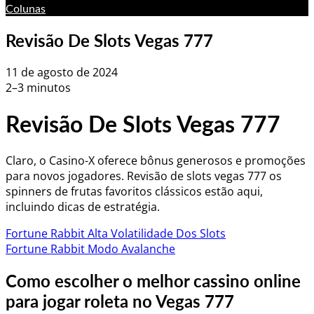
Colunas
Revisão De Slots Vegas 777
11 de agosto de 2024
2–3 minutos
Revisão De Slots Vegas 777
Claro, o Casino-X oferece bônus generosos e promoções
para novos jogadores. Revisão de slots vegas 777 os
spinners de frutas favoritos clássicos estão aqui,
incluindo dicas de estratégia.
Fortune Rabbit Alta Volatilidade Dos Slots
Fortune Rabbit Modo Avalanche
Como escolher o melhor cassino online
para jogar roleta no Vegas 777