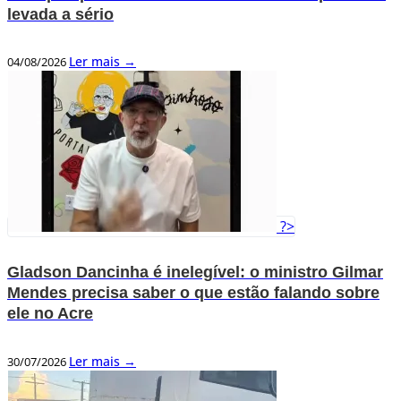
levada a sério
Ler mais →
04/08/2026
?>
Gladson Dancinha é inelegível: o ministro Gilmar
Mendes precisa saber o que estão falando sobre
ele no Acre
Ler mais →
30/07/2026