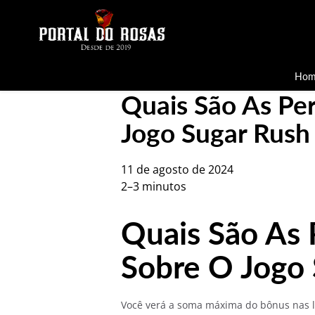
Hom
Quais São As Pe
Jogo Sugar Rush
11 de agosto de 2024
2–3 minutos
Quais São As 
Sobre O Jogo 
Você verá a soma máxima do bônus nas li