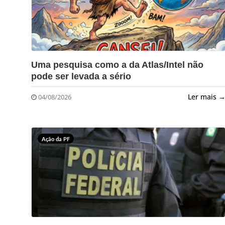
?>
Uma pesquisa como a da Atlas/Intel não
pode ser levada a sério
Ler mais 
04/08/2026
Ação da PF