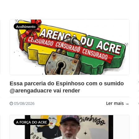
Acolhimento
?>
Essa parceria do Espinhoso com o sumido
@arengaduacre vai render
→
Ler mais →
05/08/2026
A FORÇA DO ACRE