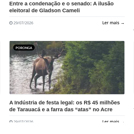
?>
Entre a condenação e o senado: A ilusão
eleitoral de Gladson Cameli
→
Ler mais →
29/07/2026
PORONGA
?>
A Indústria de festa legal: os R$ 45 milhões
de Tarauacá e a farra das “atas” no Acre
Ler mais →
29/07/2026
→