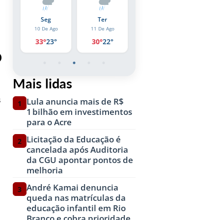
Sá
Seg
Ter
Qua
10 De Ago
11 De Ago
12 De Ago
8 De 
°
33°
23°
30°
22°
32°
21°
34°
2
o
Mais lidas
s
Lula anuncia mais de R$
1
1 bilhão em investimentos
para o Acre
Licitação da Educação é
2
cancelada após Auditoria
da CGU apontar pontos de
melhoria
André Kamai denuncia
3
queda nas matrículas da
educação infantil em Rio
Branco e cobra prioridade