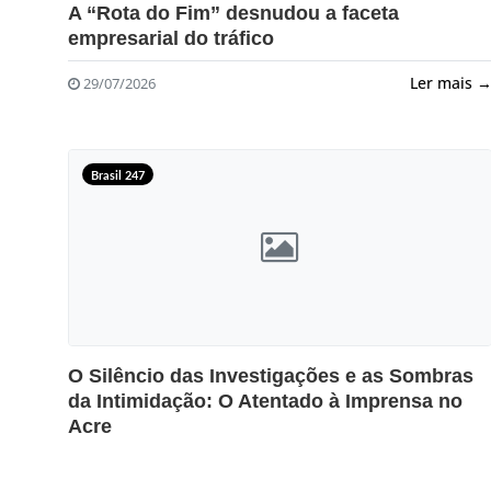
?>
A “Rota do Fim” desnudou a faceta
empresarial do tráfico
Ler mais 
29/07/2026
Brasil 247
?>
O Silêncio das Investigações e as Sombras
da Intimidação: O Atentado à Imprensa no
Acre
Ler mais 
29/07/2026