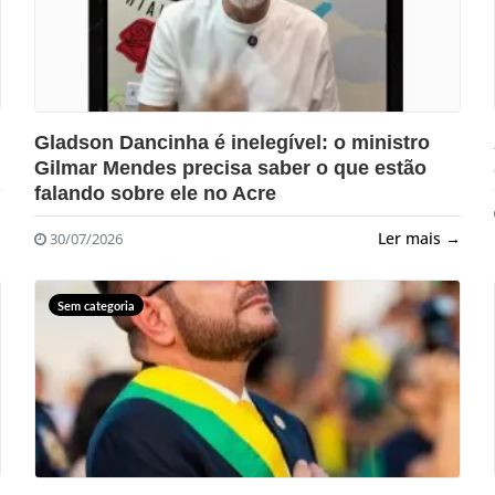
?>
Gladson Dancinha é inelegível: o ministro
Gilmar Mendes precisa saber o que estão
falando sobre ele no Acre
→
Ler mais →
30/07/2026
Sem categoria