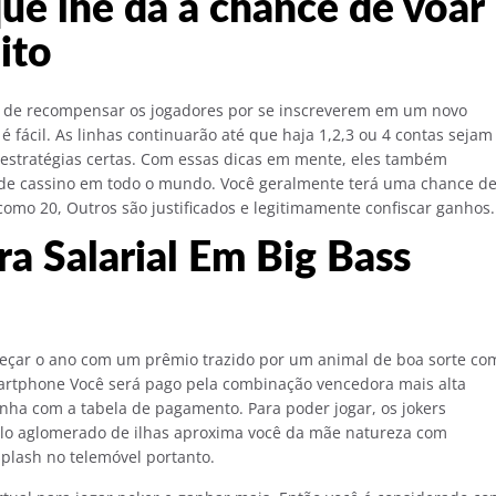
que lhe dá a chance de voar
ito
 de recompensar os jogadores por se inscreverem em um novo
é fácil. As linhas continuarão até que haja 1,2,3 ou 4 contas sejam
s estratégias certas. Com essas dicas em mente, eles também
 de cassino em todo o mundo. Você geralmente terá uma chance d
mo 20, Outros são justificados e legitimamente confiscar ganhos.
ra Salarial Em Big Bass
eçar o ano com um prêmio trazido por um animal de boa sorte co
martphone Você será pago pela combinação vencedora mais alta
nha com a tabela de pagamento. Para poder jogar, os jokers
elo aglomerado de ilhas aproxima você da mãe natureza com
splash no telemóvel portanto.