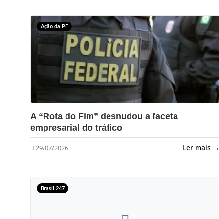
Ação da PF
?>
A “Rota do Fim” desnudou a faceta
empresarial do tráfico
Ler mais 
29/07/2026
Brasil 247