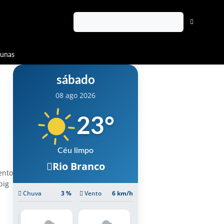
lunas
sábado
08 ago 2026
23
°
Céu limpo
Rio Branco
ento
big
Chuva
3 %
Vento
6 km/h