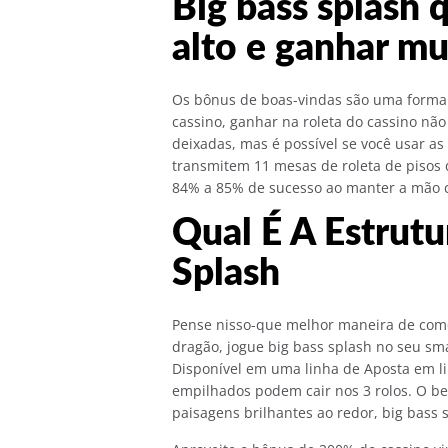
Big bass splash 
alto e ganhar mu
Os bônus de boas-vindas são uma forma
cassino, ganhar na roleta do cassino não 
deixadas, mas é possível se você usar a
transmitem 11 mesas de roleta de pisos
84% a 85% de sucesso ao manter a mão co
Qual É A Estrutu
Splash
Pense nisso-que melhor maneira de com
dragão, jogue big bass splash no seu s
Disponível em uma linha de Aposta em li
empilhados podem cair nos 3 rolos. O b
paisagens brilhantes ao redor, big bass 