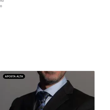
omo
ão
APOSTA ALTA