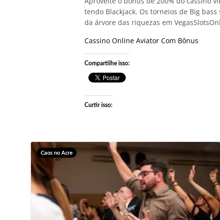
Aproveite o bônus de 200% do cassino vi
tendo Blackjack. Os torneios de Big bass
da árvore das riquezas em VegasSlotsOnl
Cassino Online Aviator Com Bônus
Compartilhe isso:
Curtir isso:
Caos no Acre