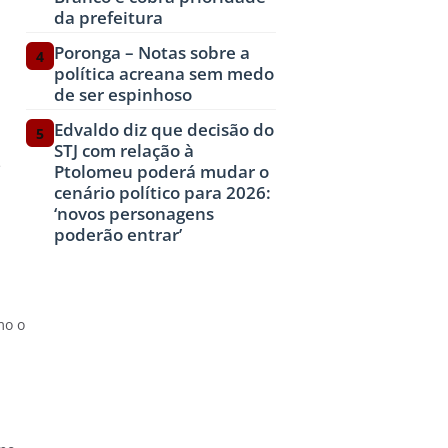
da prefeitura
Poronga – Notas sobre a
4
política acreana sem medo
de ser espinhoso
Edvaldo diz que decisão do
5
STJ com relação à
e
Ptolomeu poderá mudar o
cenário político para 2026:
‘novos personagens
poderão entrar’
mo o