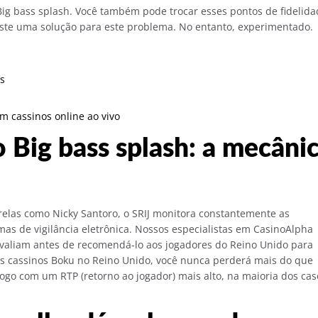
ig bass splash. Você também pode trocar esses pontos de fidelida
iste uma solução para este problema. No entanto, experimentado.
Sáb
Ter
Qua
Do
11 De Ago
12 De Ago
9 De
8 De Ago
30°
22°
32°
21°
32°
34°
23°
as
em cassinos online ao vivo
 Big bass splash: a mecâni
trelas como Nicky Santoro, o SRIJ monitora constantemente as
mas de vigilância eletrônica. Nossos especialistas em CasinoAlpha
avaliam antes de recomendá-lo aos jogadores do Reino Unido para
es cassinos Boku no Reino Unido, você nunca perderá mais do que
ogo com um RTP (retorno ao jogador) mais alto, na maioria dos cas