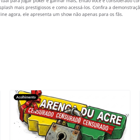
rtual para jogar poker e ganhar mais, Então você é considerado c
 splash mais prestigiosos e como acessá-los. Confira a demonstraç
ine agora, ele apresenta um show não apenas para os fãs.
Acolhimento