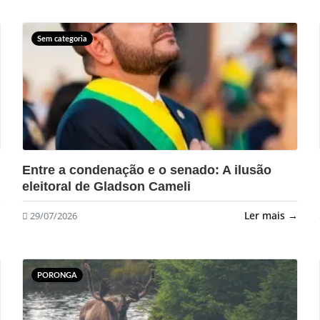
Sem categoria
?>
Entre a condenação e o senado: A ilusão
eleitoral de Gladson Cameli
→
Ler mais →
29/07/2026
PORONGA