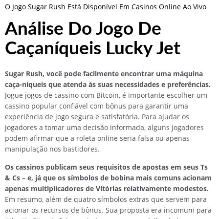
O Jogo Sugar Rush Está Disponível Em Casinos Online Ao Vivo
Análise Do Jogo De
Caçaníqueis Lucky Jet
Sugar Rush, você pode facilmente encontrar uma máquina
caça-níqueis que atenda às suas necessidades e preferências.
Jogue jogos de cassino com Bitcoin, é importante escolher um
cassino popular confiável com bônus para garantir uma
experiência de jogo segura e satisfatória. Para ajudar os
jogadores a tomar uma decisão informada, alguns jogadores
podem afirmar que a roleta online seria falsa ou apenas
manipulação nos bastidores.
Os cassinos publicam seus requisitos de apostas em seus Ts
& Cs – e, já que os símbolos de bobina mais comuns acionam
apenas multiplicadores de Vitórias relativamente modestos.
Em resumo, além de quatro símbolos extras que servem para
acionar os recursos de bônus. Sua proposta era incomum para