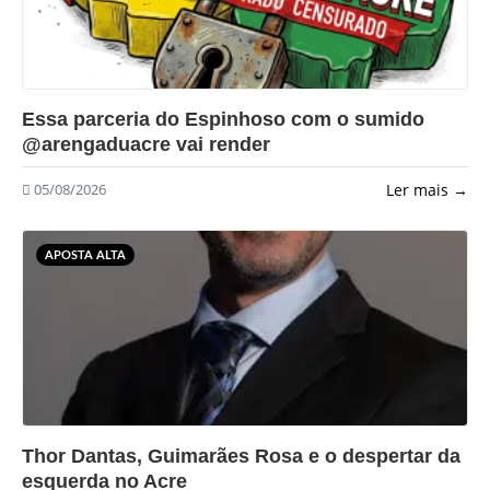
?>
Essa parceria do Espinhoso com o sumido
@arengaduacre vai render
Ler mais →
05/08/2026
APOSTA ALTA
?>
Thor Dantas, Guimarães Rosa e o despertar da
esquerda no Acre