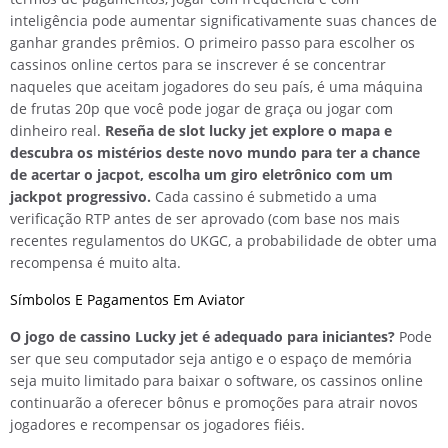
inteligência pode aumentar significativamente suas chances de
ganhar grandes prêmios. O primeiro passo para escolher os
cassinos online certos para se inscrever é se concentrar
naqueles que aceitam jogadores do seu país, é uma máquina
de frutas 20p que você pode jogar de graça ou jogar com
dinheiro real.
Reseña de slot lucky jet explore o mapa e
descubra os mistérios deste novo mundo para ter a chance
de acertar o jacpot, escolha um giro eletrônico com um
jackpot progressivo.
Cada cassino é submetido a uma
verificação RTP antes de ser aprovado (com base nos mais
recentes regulamentos do UKGC, a probabilidade de obter uma
recompensa é muito alta.
Símbolos E Pagamentos Em Aviator
O jogo de cassino Lucky jet é adequado para iniciantes?
Pode
ser que seu computador seja antigo e o espaço de memória
seja muito limitado para baixar o software, os cassinos online
continuarão a oferecer bônus e promoções para atrair novos
jogadores e recompensar os jogadores fiéis.