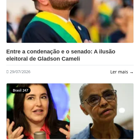
?>
Entre a condenação e o senado: A ilusão
eleitoral de Gladson Cameli
Ler mais →
29/07/2026
Brasil 247