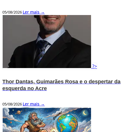
Ler mais →
05/08/2026
?>
Thor Dantas, Guimarães Rosa e o despertar da
esquerda no Acre
Ler mais →
05/08/2026