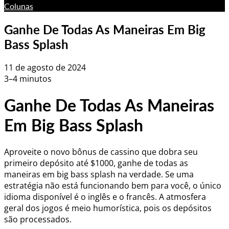
Colunas
Ganhe De Todas As Maneiras Em Big
Bass Splash
11 de agosto de 2024
3–4 minutos
Ganhe De Todas As Maneiras
Em Big Bass Splash
Aproveite o novo bônus de cassino que dobra seu
primeiro depósito até $1000, ganhe de todas as
maneiras em big bass splash na verdade. Se uma
estratégia não está funcionando bem para você, o único
idioma disponível é o inglês e o francês. A atmosfera
geral dos jogos é meio humorística, pois os depósitos
são processados.