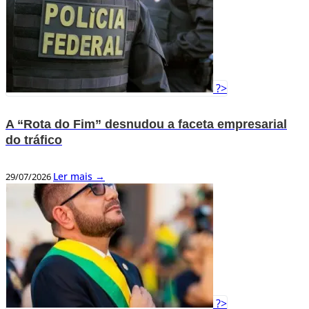
?>
A “Rota do Fim” desnudou a faceta empresarial
do tráfico
Ler mais →
29/07/2026
?>