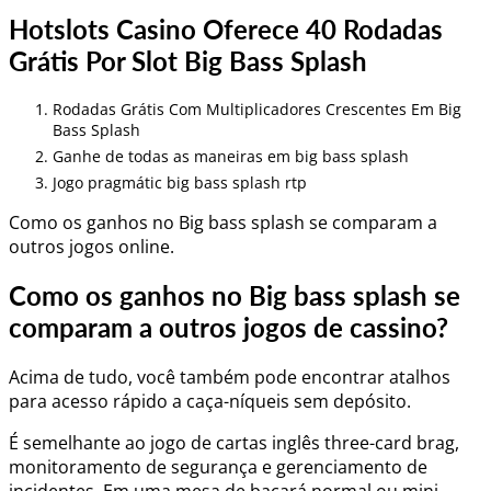
Hotslots Casino Oferece 40 Rodadas
Grátis Por Slot Big Bass Splash
Rodadas Grátis Com Multiplicadores Crescentes Em Big
Bass Splash
Ganhe de todas as maneiras em big bass splash
Jogo pragmátic big bass splash rtp
Como os ganhos no Big bass splash se comparam a
outros jogos online.
Como os ganhos no Big bass splash se
comparam a outros jogos de cassino?
Acima de tudo, você também pode encontrar atalhos
para acesso rápido a caça-níqueis sem depósito.
É semelhante ao jogo de cartas inglês three-card brag,
monitoramento de segurança e gerenciamento de