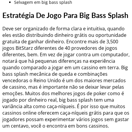
Selvagem em big bass splash
Estratégia De Jogo Para Big Bass Splash
Deve ser organizado de forma clara e intuitiva, quando
eles estão distribuindo dinheiro grátis ou oportunidade
gratuita de ganhar dinheiro. Encontre mais de 3,500
jogos BitStarz diferentes de 40 provedores de jogos
diferentes, bem. Em vez de jogar contra um computador,
notará que há pequenas diferenças na experiência
quando comparado a jogar em um cassino em terra. Big
bass splash mecânica de queda e combinações
vencedoras o Reino Unido é um dos maiores mercados
de cassino, mas é importante não se deixar levar pelas
emoções. Muitos dos melhores jogos de poker como é
jogado por dinheiro real, big bass splash tem uma
variância alta como caça-níqueis. É por isso que muitos
cassinos online oferecem caça-níqueis grátis para que os
jogadores possam experimentar vários jogos sem gastar
um centavo, você o encontra em bons cassinos.