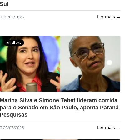
Sul
Ler mais →
30/07/2026
Brasil 247
?>
Marina Silva e Simone Tebet lideram corrida
para o Senado em São Paulo, aponta Paraná
Pesquisas
Ler mais →
29/07/2026