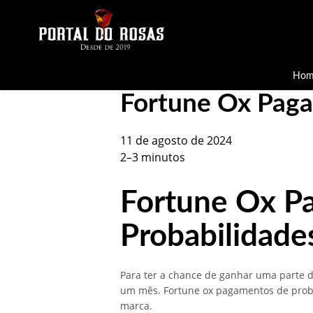
Hom
Fortune Ox Paga
11 de agosto de 2024
2–3 minutos
Fortune Ox P
Probabilidade
Para ter a chance de ganhar uma parte
um mês. Fortune ox pagamentos de proba
marca.