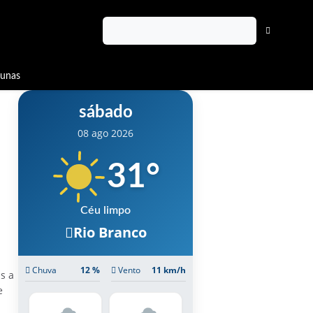
lunas
sábado
08 ago 2026
31
°
Céu limpo
Rio Branco
Chuva
12 %
Vento
11 km/h
s a
e