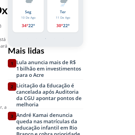
Ox
Sá
Seg
Ter
Qua
10 De Ago
11 De Ago
12 De Ago
8 De 
°
34°
22°
30°
22°
32°
21°
34°
2
ê
-
stá
hará
Mais lidas
Lula anuncia mais de R$
1
1 bilhão em investimentos
para o Acre
Licitação da Educação é
2
cancelada após Auditoria
da CGU apontar pontos de
melhoria
r, a
André Kamai denuncia
3
queda nas matrículas da
educação infantil em Rio
Branco e cobra prioridade