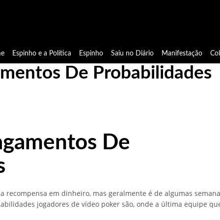
e
Espinho e a Política
Espinho
Saiu no Diário
Manifestação
Co
mentos De Probabilidades
agamentos De
s
 da recompensa em dinheiro, mas geralmente é de algumas semana
bilidades jogadores de vídeo poker são, onde a última equipe qu