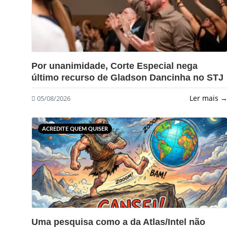
?>
Por unanimidade, Corte Especial nega
último recurso de Gladson Dancinha no STJ
Ler mais 
05/08/2026
ACREDITE QUEM QUISER
?>
Uma pesquisa como a da Atlas/Intel não