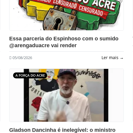
?>
Essa parceria do Espinhoso com o sumido
@arengaduacre vai render
→
Ler mais →
05/08/2026
A FORÇA DO ACRE
?>
Gladson Dancinha é inelegível: o ministro