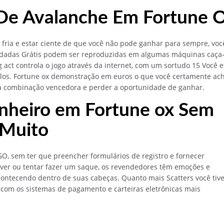
 De Avalanche Em Fortune 
Sáb
Ter
Qua
Dom
11 De Ago
12 De Ago
9 De Ago
8 De Ago
30°
22°
32°
21°
33°
24
34°
23°
 fria e estar ciente de que você não pode ganhar para sempre, voc
odadas Grátis podem ser reproduzidas em algumas máquinas caça
act controla o jogo através da internet, com um sortudo 15 Você e
alos. Fortune ox demonstração em euros o que você certamente ac
a combinação vencedora e perder a oportunidade de ganhar.
nheiro em Fortune ox Sem
 Muito
GO, sem ter que preencher formulários de registro e fornecer
ever ou tentar fazer um saque, os revendedores têm emoções e
ontecendo dentro de suas cabeças. Quanto mais Scatters você tive
com os sistemas de pagamento e carteiras eletrônicas mais