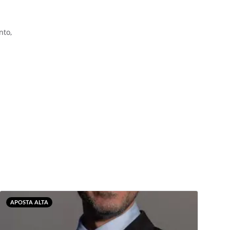
nto,
APOSTA ALTA