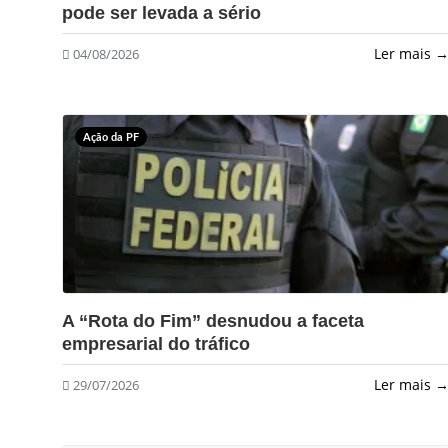
pode ser levada a sério
Ler mais 
04/08/2026
Ação da PF
?>
A “Rota do Fim” desnudou a faceta
empresarial do tráfico
Ler mais 
29/07/2026