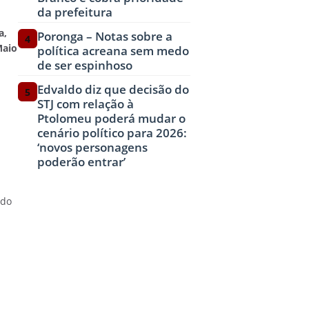
da prefeitura
a,
Poronga – Notas sobre a
4
Maio
política acreana sem medo
de ser espinhoso
Edvaldo diz que decisão do
5
STJ com relação à
Ptolomeu poderá mudar o
cenário político para 2026:
‘novos personagens
poderão entrar’
odo