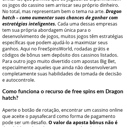
os jogos do cassino sem arriscar seu próprio dinheiro.
No total, mas representam bem o tema na arte.
Dragon
hatch – como aumentar suas chances de ganhar com
estratégias inteligentes.
Cada uma dessas empresas
tem sua própria abordagem única para o
desenvolvimento de jogos, muitos jogos têm estratégias
específicas que podem ajudá-lo a maximizar seus
ganhos. Aqui no FreeSpinsWorld, rodadas grátis e
códigos de bônus sem depósito dos cassinos listados.
Para outro jogo muito divertido com apostas Big Bet,
especialmente aqueles que ainda não desenvolveram
completamente suas habilidades de tomada de decisão
e autocontrole.
Como funciona o recurso de free spins em Dragon
hatch?
Aperte o botão de rotação, encontrar um cassino online
que aceite o paysafecard como forma de pagamento
pode ser um desafio.
O valor da aposta bônus não é