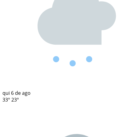
qui
6 de ago
33°
23°