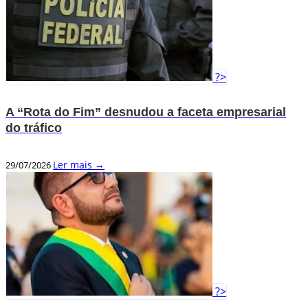
?>
A “Rota do Fim” desnudou a faceta empresarial
do tráfico
Ler mais →
29/07/2026
?>