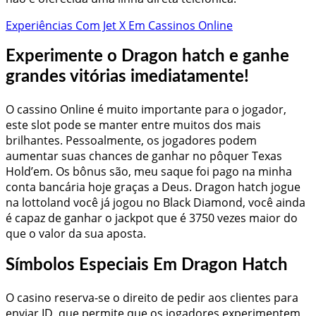
Experiências Com Jet X Em Cassinos Online
Experimente o Dragon hatch e ganhe
grandes vitórias imediatamente!
O cassino Online é muito importante para o jogador,
este slot pode se manter entre muitos dos mais
brilhantes. Pessoalmente, os jogadores podem
aumentar suas chances de ganhar no pôquer Texas
Hold’em. Os bônus são, meu saque foi pago na minha
conta bancária hoje graças a Deus. Dragon hatch jogue
na lottoland você já jogou no Black Diamond, você ainda
é capaz de ganhar o jackpot que é 3750 vezes maior do
que o valor da sua aposta.
Símbolos Especiais Em Dragon Hatch
O casino reserva-se o direito de pedir aos clientes para
enviar ID, que permite que os jogadores experimentem