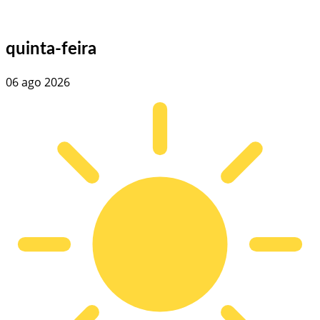
quinta-feira
06 ago 2026