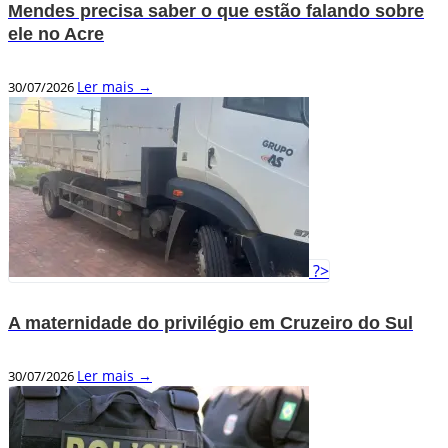
Mendes precisa saber o que estão falando sobre
ele no Acre
Ler mais →
30/07/2026
?>
A maternidade do privilégio em Cruzeiro do Sul
Ler mais →
30/07/2026