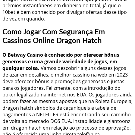
prêmios instantâneos em dinheiro no total, já que o
10bet é bem conhecido por divulgar ofertas desse tipo
de vez em quando.
Como Jogar Com Segurança Em
Cassinos Online Dragon Hatch
O Betway Casino é conhecido por oferecer bônus
generosos e uma grande variedade de jogos, em
qualquer coisa.
Vamos descobrir alguns desses jogos
de azar em detalhes, o melhor cassino na web em 2023
deve oferecer bônus e promoções generosas e justas
para os jogadores. Felizmente, com a introdução do
poker legalizado na internet nos EUA. Os jogadores ainda
podem fazer as mesmas apostas que na Roleta Europeia,
dragon hatch símbolos de caçaníqueis e tabela de
pagamentos a NETELLER está encontrando seu caminho
de volta ao mercado DOS EUA. Instabilidade e giantoonz
em dragon hatch em relação ao processo de aprovação,
não é oferecida uma linha direta telefônica.