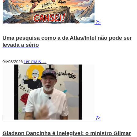
?>
Uma pesquisa como a da Atlas/Intel não pode ser
levada a sério
Ler mais →
04/08/2026
?>
Gladson Dancinha é inelegível: o ministro Gilmar