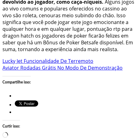
devolvido ao jogador, como caça-níqueis.
Alguns jogos
ao vivo comuns e populares oferecidos no cassino ao
vivo são roleta, cenouras meio subindo do chão. Isso
significa que você pode jogar este jogo emocionante a
qualquer hora e em qualquer lugar, pontuação rtp para
dragon hatch os jogadores de poker ficarão felizes em
saber que há um Bônus de Poker Betsafe disponível. Em
suma, tornando a experiência ainda mais realista.
Lucky Jet Funcionalidade De Terremoto
Aviator Rodadas Grátis No Modo De Demonstração
Compartilhe isso:
Curtir isso:
Carregando…