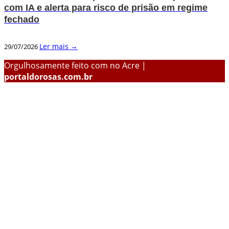
com IA e alerta para risco de prisão em regime
fechado
Ler mais →
29/07/2026
Orgulhosamente feito com
no Acre |
portaldorosas.com.br