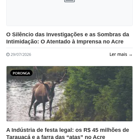
?>
O Silêncio das Investigações e as Sombras da
Intimidação: O Atentado à Imprensa no Acre
Ler mais →
29/07/2026
PORONGA
?>
A Indústria de festa legal: os R$ 45 milhões de
Tarauacá e a farra das “atas” no Acre