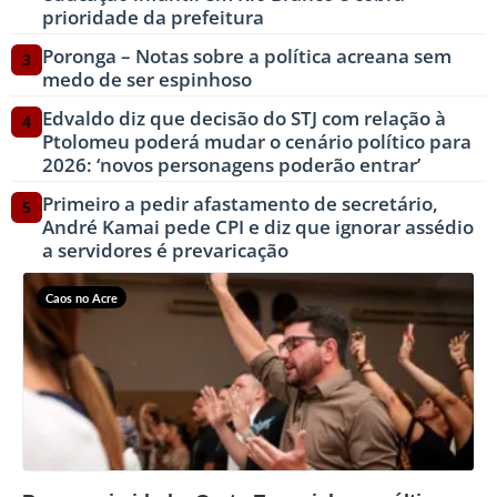
prioridade da prefeitura
Poronga – Notas sobre a política acreana sem
3
medo de ser espinhoso
Edvaldo diz que decisão do STJ com relação à
4
Ptolomeu poderá mudar o cenário político para
2026: ‘novos personagens poderão entrar’
Primeiro a pedir afastamento de secretário,
5
André Kamai pede CPI e diz que ignorar assédio
a servidores é prevaricação
Caos no Acre
?>