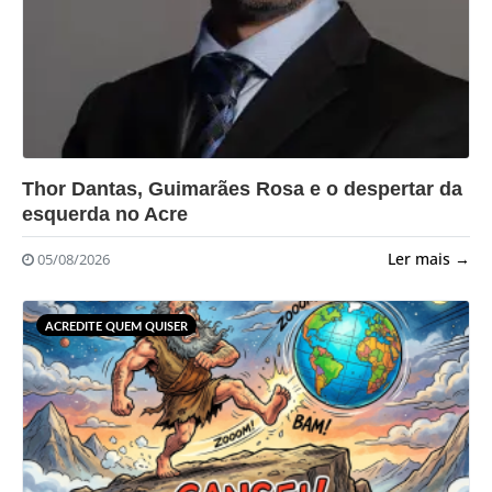
?>
Thor Dantas, Guimarães Rosa e o despertar da
esquerda no Acre
Ler mais →
05/08/2026
ACREDITE QUEM QUISER