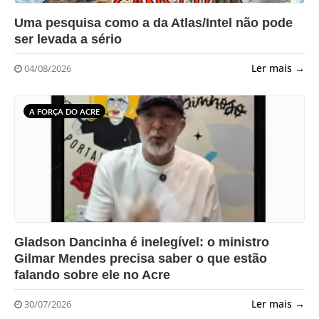
?>
Uma pesquisa como a da Atlas/Intel não pode
ser levada a sério
Ler mais →
04/08/2026
A FORÇA DO ACRE
?>
Gladson Dancinha é inelegível: o ministro
Gilmar Mendes precisa saber o que estão
falando sobre ele no Acre
Ler mais →
30/07/2026