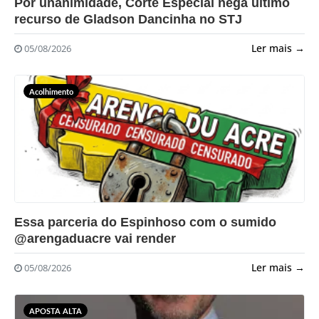
Por unanimidade, Corte Especial nega último
recurso de Gladson Dancinha no STJ
Ler mais →
05/08/2026
Acolhimento
?>
Essa parceria do Espinhoso com o sumido
@arengaduacre vai render
Ler mais →
05/08/2026
APOSTA ALTA