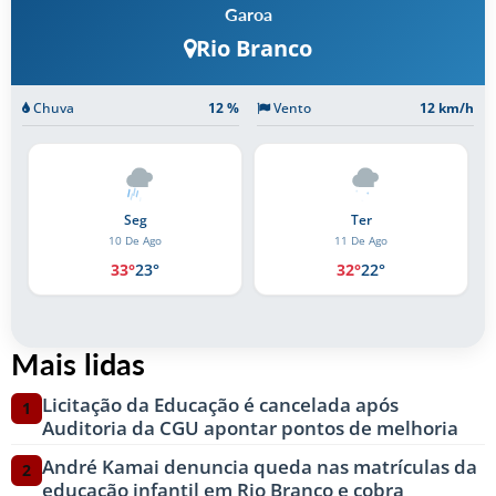
Garoa
Rio Branco
Chuva
12 %
Vento
12 km/h
Ter
Qua
11 De Ago
12 De Ago
32°
22°
33°
22°
Mais lidas
Licitação da Educação é cancelada após
1
Auditoria da CGU apontar pontos de melhoria
André Kamai denuncia queda nas matrículas da
2
educação infantil em Rio Branco e cobra