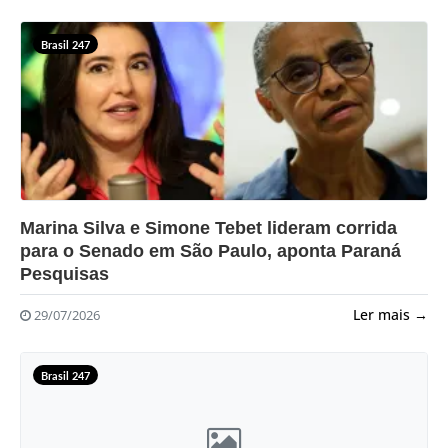
Brasil 247
?>
Marina Silva e Simone Tebet lideram corrida
para o Senado em São Paulo, aponta Paraná
Pesquisas
Ler mais →
29/07/2026
Brasil 247