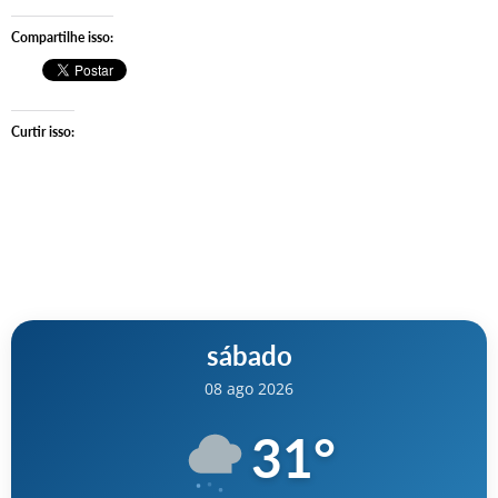
Compartilhe isso:
Curtir isso:
sábado
08 ago 2026
31
°