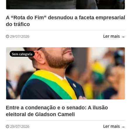
?>
A “Rota do Fim” desnudou a faceta empresarial
do tráfico
Ler mais →
29/07/2026
Sem categoria
?>
Entre a condenação e o senado: A ilusão
eleitoral de Gladson Cameli
Ler mais →
29/07/2026