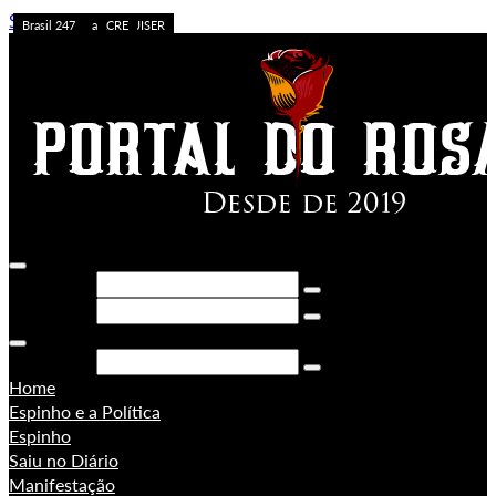
Skip to content
Caos no Acre
Acolhimento
APOSTA ALTA
ACREDITE QUEM QUISER
A FORÇA DO ACRE
Sem categoria
Ação da PF
Sem categoria
Brasil 247
Brasil 247
PORONGA
Brasil 247
Pesquisar
Pesquisar
Pesquisar
Home
Espinho e a Política
Espinho
Saiu no Diário
Manifestação