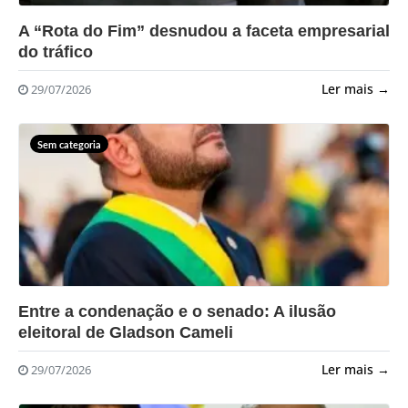
?>
A “Rota do Fim” desnudou a faceta empresarial
do tráfico
Ler mais →
29/07/2026
Sem categoria
?>
Entre a condenação e o senado: A ilusão
eleitoral de Gladson Cameli
Ler mais →
29/07/2026