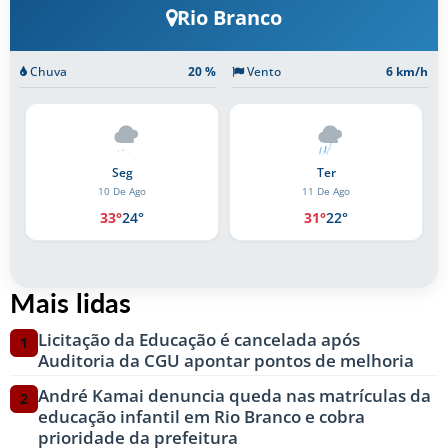
Rio Branco
Chuva
20 %
Vento
6 km/h
Seg
Ter
10 De Ago
11 De Ago
33°
24°
31°
22°
Mais lidas
Licitação da Educação é cancelada após
1
Auditoria da CGU apontar pontos de melhoria
André Kamai denuncia queda nas matrículas da
2
educação infantil em Rio Branco e cobra
prioridade da prefeitura