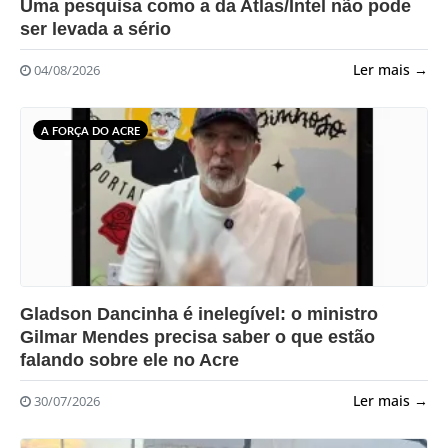
Uma pesquisa como a da Atlas/Intel não pode
ser levada a sério
Ler mais →
04/08/2026
A FORÇA DO ACRE
?>
Gladson Dancinha é inelegível: o ministro
Gilmar Mendes precisa saber o que estão
falando sobre ele no Acre
Ler mais →
30/07/2026