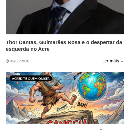
?>
Thor Dantas, Guimarães Rosa e o despertar da
esquerda no Acre
Ler mais →
05/08/2026
ACREDITE QUEM QUISER
?>