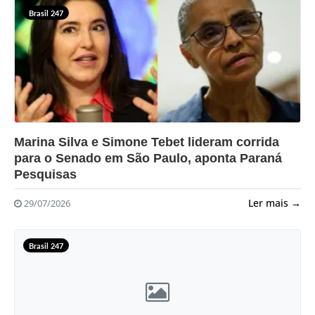
Brasil 247
?>
Marina Silva e Simone Tebet lideram corrida
para o Senado em São Paulo, aponta Paraná
Pesquisas
Ler mais →
29/07/2026
Brasil 247