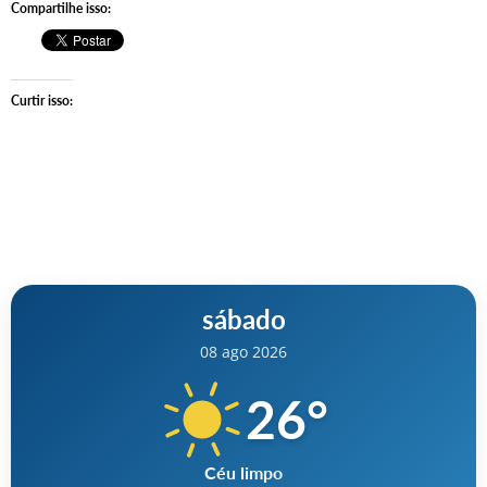
Compartilhe isso:
Curtir isso:
sábado
08 ago 2026
26
°
Céu limpo