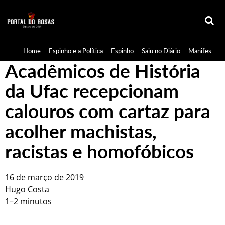
Home
Espinho e a Política
Espinho
Saiu no Diário
Manifestaçã
Acadêmicos de História
da Ufac recepcionam
calouros com cartaz para
acolher machistas,
racistas e homofóbicos
16 de março de 2019
Hugo Costa
1–2 minutos