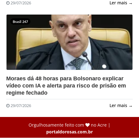
Ler mais →
29/07/2026
Brasil 247
?>
Moraes dá 48 horas para Bolsonaro explicar
vídeo com IA e alerta para risco de prisão em
regime fechado
Ler mais →
29/07/2026
Orgulhosamente feito com
no Acre |
portaldorosas.com.br