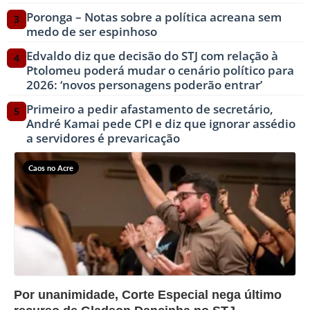
Poronga – Notas sobre a política acreana sem
3
medo de ser espinhoso
Edvaldo diz que decisão do STJ com relação à
4
Ptolomeu poderá mudar o cenário político para
2026: ‘novos personagens poderão entrar’
Primeiro a pedir afastamento de secretário,
5
André Kamai pede CPI e diz que ignorar assédio
a servidores é prevaricação
Caos no Acre
?>
Por unanimidade, Corte Especial nega último