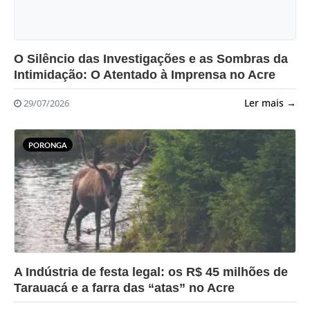
?>
O Silêncio das Investigações e as Sombras da
Intimidação: O Atentado à Imprensa no Acre
Ler mais →
29/07/2026
PORONGA
?>
A Indústria de festa legal: os R$ 45 milhões de
Tarauacá e a farra das “atas” no Acre