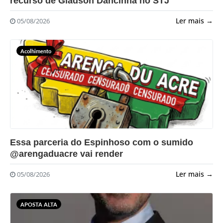
recurso de Gladson Dancinha no STJ
Ler mais →
05/08/2026
Acolhimento
?>
Essa parceria do Espinhoso com o sumido
@arengaduacre vai render
Ler mais →
05/08/2026
APOSTA ALTA