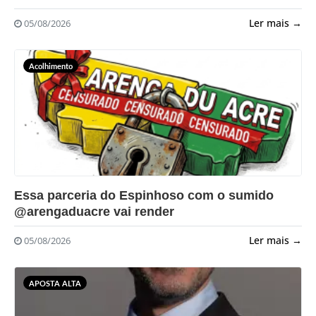
Ler mais →
05/08/2026
Acolhimento
?>
Essa parceria do Espinhoso com o sumido
@arengaduacre vai render
Ler mais →
05/08/2026
APOSTA ALTA