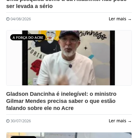
ser levada a sério
Ler mais →
04/08/2026
A FORÇA DO ACRE
?>
Gladson Dancinha é inelegível: o ministro
Gilmar Mendes precisa saber o que estão
falando sobre ele no Acre
Ler mais →
30/07/2026