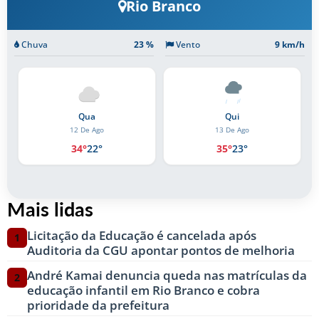
Rio Branco
Chuva
23 %
Vento
9 km/h
Qui
Sex
13 De Ago
14 De Ago
35°
23°
35°
23°
Mais lidas
Licitação da Educação é cancelada após
1
Auditoria da CGU apontar pontos de melhoria
André Kamai denuncia queda nas matrículas da
2
educação infantil em Rio Branco e cobra
prioridade da prefeitura