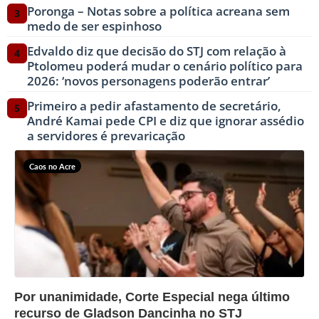
Poronga – Notas sobre a política acreana sem
3
medo de ser espinhoso
Edvaldo diz que decisão do STJ com relação à
4
Ptolomeu poderá mudar o cenário político para
2026: ‘novos personagens poderão entrar’
Primeiro a pedir afastamento de secretário,
5
André Kamai pede CPI e diz que ignorar assédio
a servidores é prevaricação
Caos no Acre
?>
Por unanimidade, Corte Especial nega último
recurso de Gladson Dancinha no STJ