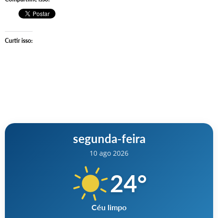
Curtir isso:
segunda-feira
10 ago 2026
24
°
Céu limpo