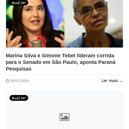
Brasil 247
?>
Marina Silva e Simone Tebet lideram corrida
para o Senado em São Paulo, aponta Paraná
Pesquisas
Ler mais →
29/07/2026
Brasil 247