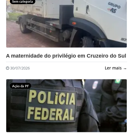
Sem categoria
?>
A maternidade do privilégio em Cruzeiro do Sul
Ler mais →
30/07/2026
Ação da PF