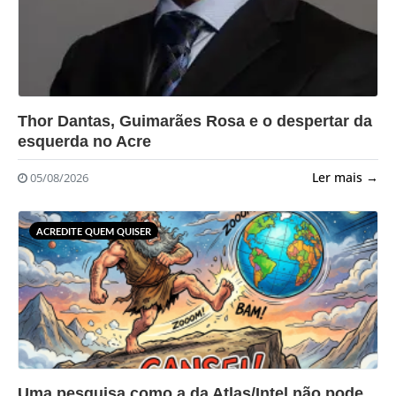
?>
Thor Dantas, Guimarães Rosa e o despertar da
esquerda no Acre
Ler mais →
05/08/2026
ACREDITE QUEM QUISER
?>
Uma pesquisa como a da Atlas/Intel não pode