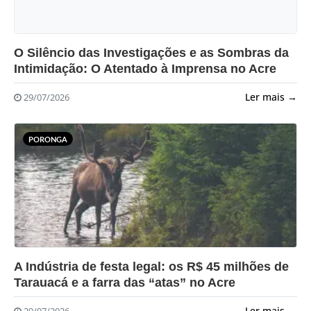
?>
O Silêncio das Investigações e as Sombras da
Intimidação: O Atentado à Imprensa no Acre
Ler mais →
29/07/2026
PORONGA
?>
A Indústria de festa legal: os R$ 45 milhões de
Tarauacá e a farra das “atas” no Acre
Ler mais →
29/07/2026