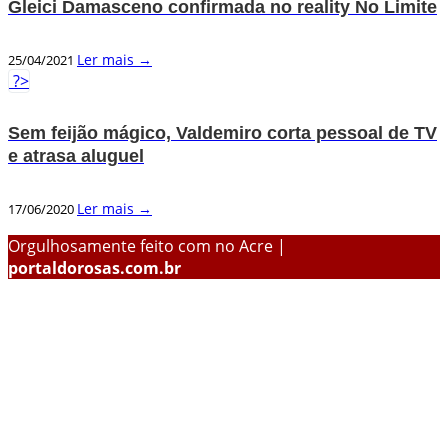
Gleici Damasceno confirmada no reality No Limite
Ler mais →
25/04/2021
?>
Sem feijão mágico, Valdemiro corta pessoal de TV
e atrasa aluguel
Ler mais →
17/06/2020
Orgulhosamente feito com
no Acre |
portaldorosas.com.br