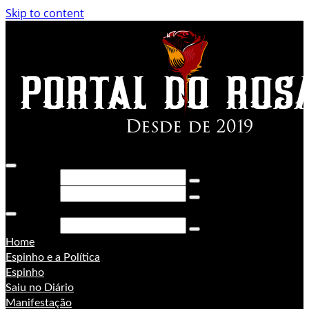
Skip to content
Pesquisar
Pesquisar
Pesquisar
Home
Espinho e a Política
Espinho
Saiu no Diário
Manifestação