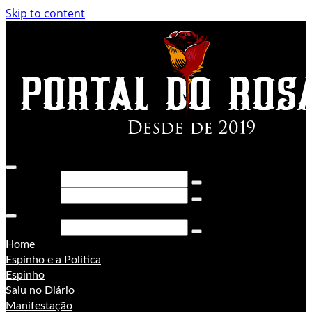
Skip to content
Pesquisar
Pesquisar
Pesquisar
Home
Espinho e a Política
Espinho
Saiu no Diário
Manifestação