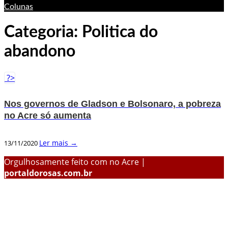
Colunas
Categoria:
Politica do
abandono
?>
Nos governos de Gladson e Bolsonaro, a pobreza
no Acre só aumenta
Ler mais →
13/11/2020
Orgulhosamente feito com
no Acre |
portaldorosas.com.br