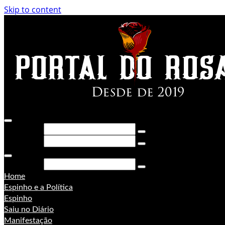
Skip to content
Pesquisar
Pesquisar
Pesquisar
Home
Espinho e a Política
Espinho
Saiu no Diário
Manifestação