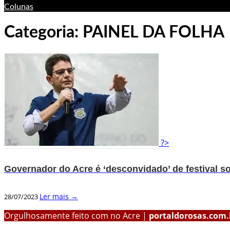
Colunas
Categoria:
PAINEL DA FOLHA
?>
Governador do Acre é ‘desconvidado’ de festival 
Ler mais →
28/07/2023
Orgulhosamente feito com
no Acre |
portaldorosas.com.