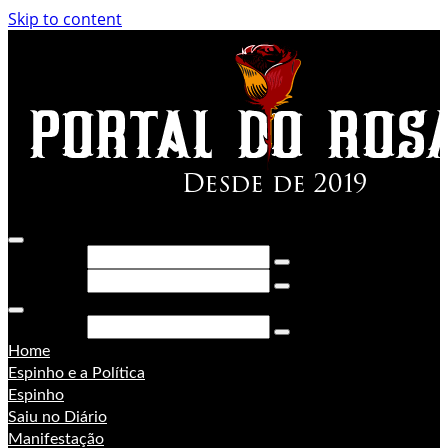
Skip to content
Pesquisar
Pesquisar
Pesquisar
Home
Espinho e a Política
Espinho
Saiu no Diário
Manifestação