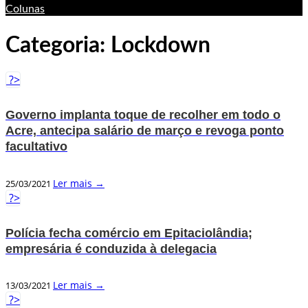
Colunas
Categoria:
Lockdown
?>
Governo implanta toque de recolher em todo o
Acre, antecipa salário de março e revoga ponto
facultativo
Ler mais →
25/03/2021
?>
Polícia fecha comércio em Epitaciolândia;
empresária é conduzida à delegacia
Ler mais →
13/03/2021
?>