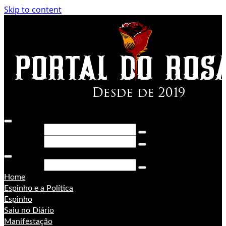
Skip to content
Pesquisar
Pesquisar
Pesquisar
Home
Espinho e a Política
Espinho
Saiu no Diário
Manifestação