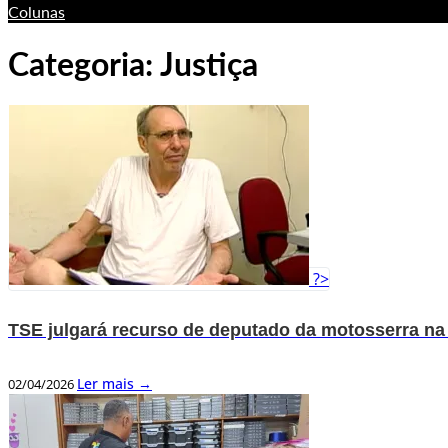
Colunas
Categoria:
Justiça
?>
TSE julgará recurso de deputado da motosserra na 
Ler mais →
02/04/2026