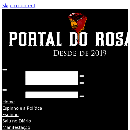
Skip to content
Pesquisar
Pesquisar
Pesquisar
Home
Espinho e a Política
Espinho
Saiu no Diário
Manifestação