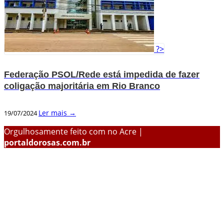
?>
Federação PSOL/Rede está impedida de fazer
coligação majoritária em Rio Branco
Ler mais →
19/07/2024
Orgulhosamente feito com
no Acre |
portaldorosas.com.br