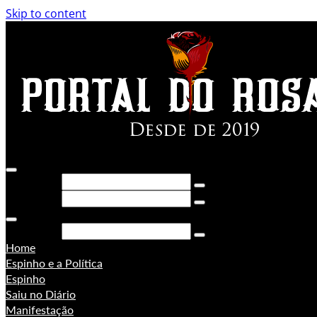
Skip to content
Pesquisar
Pesquisar
Pesquisar
Home
Espinho e a Política
Espinho
Saiu no Diário
Manifestação