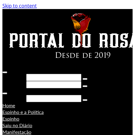
Skip to content
Pesquisar
Pesquisar
Pesquisar
Home
Espinho e a Política
Espinho
Saiu no Diário
Manifestação