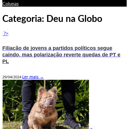
Colunas
Categoria:
Deu na Globo
?>
Filiação de jovens a partidos políticos segue
caindo, mas polarização reverte quedas de PT e
PL
Ler mais →
29/04/2024