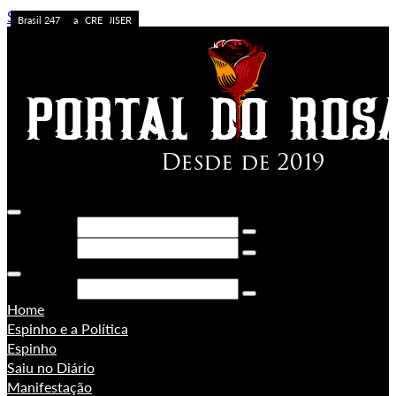
Skip to content
Caos no Acre
Acolhimento
APOSTA ALTA
ACREDITE QUEM QUISER
A FORÇA DO ACRE
Sem categoria
Ação da PF
Sem categoria
Brasil 247
Brasil 247
PORONGA
Brasil 247
Pesquisar
Pesquisar
Pesquisar
Home
Espinho e a Política
Espinho
Saiu no Diário
Manifestação