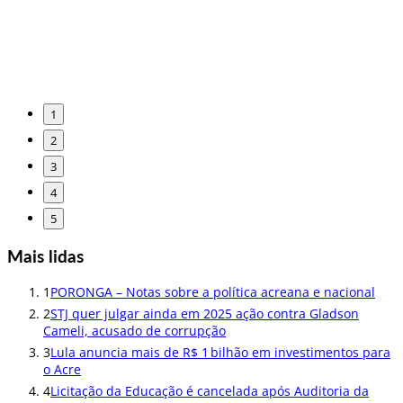
1
2
3
4
5
Mais lidas
1
PORONGA – Notas sobre a política acreana e nacional
2
STJ quer julgar ainda em 2025 ação contra Gladson
Cameli, acusado de corrupção
3
Lula anuncia mais de R$ 1 bilhão em investimentos para
o Acre
4
Licitação da Educação é cancelada após Auditoria da