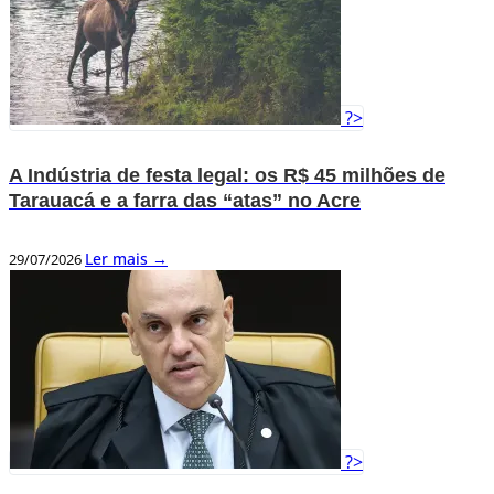
?>
A Indústria de festa legal: os R$ 45 milhões de
Tarauacá e a farra das “atas” no Acre
Ler mais →
29/07/2026
?>