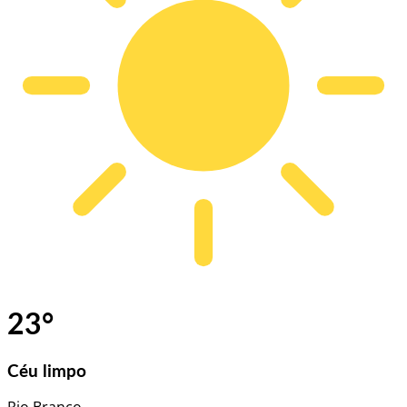
23
°
Céu limpo