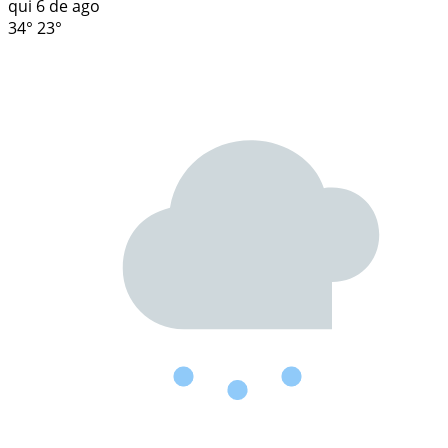
qui
6 de ago
34°
23°