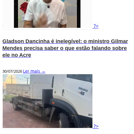
?>
Gladson Dancinha é inelegível: o ministro Gilmar
Mendes precisa saber o que estão falando sobre
ele no Acre
Ler mais →
30/07/2026
?>