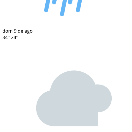
dom
9 de ago
34°
24°