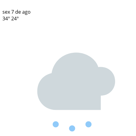
sex
7 de ago
34°
24°