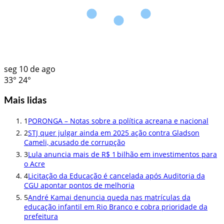
seg
10 de ago
33°
24°
Mais lidas
1
PORONGA – Notas sobre a política acreana e nacional
2
STJ quer julgar ainda em 2025 ação contra Gladson
Cameli, acusado de corrupção
3
Lula anuncia mais de R$ 1 bilhão em investimentos para
o Acre
4
Licitação da Educação é cancelada após Auditoria da
CGU apontar pontos de melhoria
5
André Kamai denuncia queda nas matrículas da
educação infantil em Rio Branco e cobra prioridade da
prefeitura