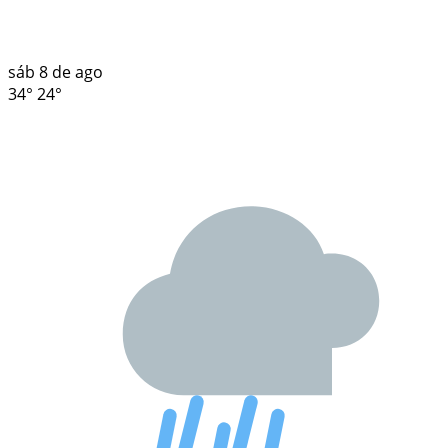
sáb
8 de ago
34°
24°