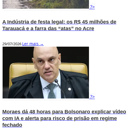
?>
A Indústria de festa legal: os R$ 45 milhões de
Tarauacá e a farra das “atas” no Acre
Ler mais →
29/07/2026
?>
Moraes dá 48 horas para Bolsonaro explicar vídeo
com IA e alerta para risco de prisão em regime
fechado