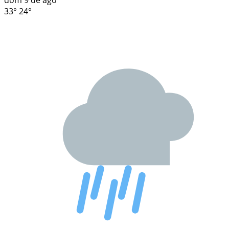
dom
9 de ago
33°
24°