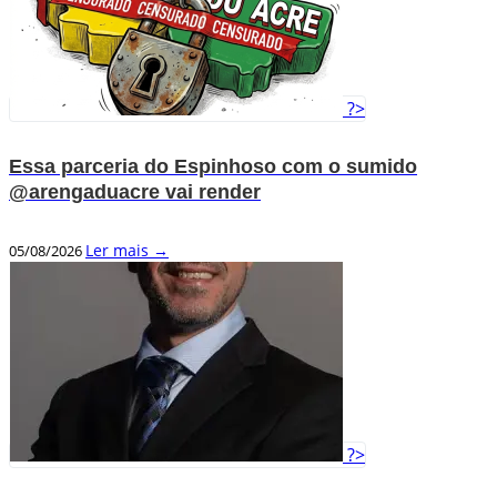
?>
Essa parceria do Espinhoso com o sumido
@arengaduacre vai render
Ler mais →
05/08/2026
?>