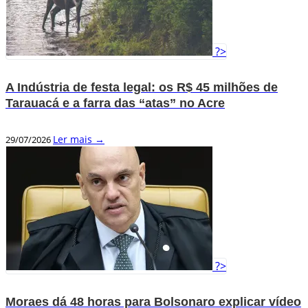
?>
A Indústria de festa legal: os R$ 45 milhões de
Tarauacá e a farra das “atas” no Acre
Ler mais →
29/07/2026
?>
Moraes dá 48 horas para Bolsonaro explicar vídeo