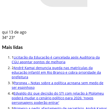
qui
13 de ago
34°
23°
Mais lidas
1
Licitação da Educação é cancelada após Auditoria da
CGU apontar pontos de melhoria
2
André Kamai denuncia queda nas matrículas da
educação infantil em Rio Branco e cobra prioridade da
prefeitura
3
Poronga – Notas sobre a política acreana sem medo de
ser espinhoso
4
Edvaldo diz que decisão do STJ com relação à Ptolomeu
poderá mudar o cenário político para 2026: ‘novos
personagens poderão entrar’
5
Primeiro a pedir afastamento de secretário, André Kamai