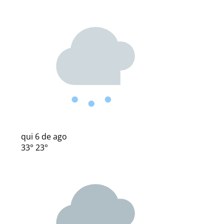
qui
6 de ago
33°
23°