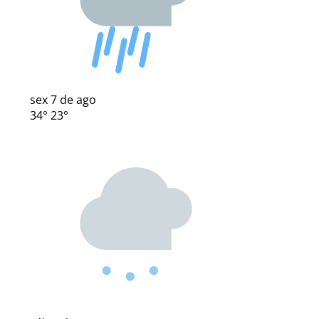
sex
7 de ago
34°
23°