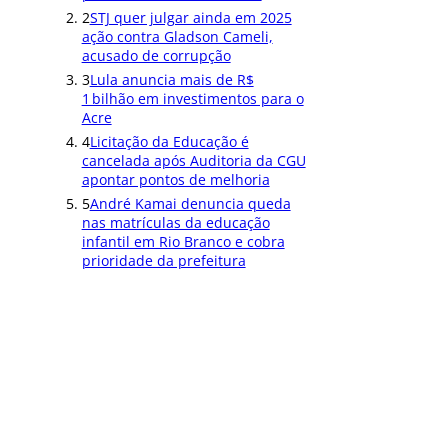
2
STJ quer julgar ainda em 2025
ação contra Gladson Cameli,
acusado de corrupção
3
Lula anuncia mais de R$
1 bilhão em investimentos para o
Acre
4
Licitação da Educação é
cancelada após Auditoria da CGU
apontar pontos de melhoria
5
André Kamai denuncia queda
nas matrículas da educação
infantil em Rio Branco e cobra
prioridade da prefeitura