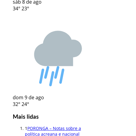
sáb
8 de ago
34°
23°
dom
9 de ago
32°
24°
Mais lidas
1
PORONGA – Notas sobre a
política acreana e nacional