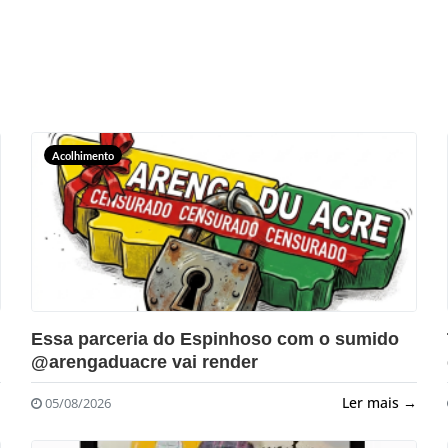
Acolhimento
?>
Essa parceria do Espinhoso com o sumido
@arengaduacre vai render
→
Ler mais →
05/08/2026