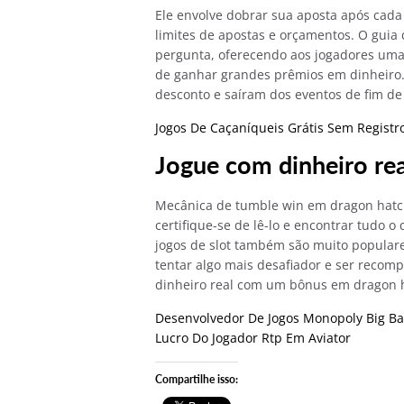
Ele envolve dobrar sua aposta após cada 
limites de apostas e orçamentos. O guia 
pergunta, oferecendo aos jogadores uma
de ganhar grandes prêmios em dinheiro.
desconto e saíram dos eventos de fim d
Jogos De Caçaníqueis Grátis Sem Regist
Jogue com dinheiro re
Mecânica de tumble win em dragon hatch 
certifique-se de lê-lo e encontrar tudo 
jogos de slot também são muito populare
tentar algo mais desafiador e ser recom
dinheiro real com um bônus em dragon ha
Desenvolvedor De Jogos Monopoly Big Ba
Lucro Do Jogador Rtp Em Aviator
Compartilhe isso: