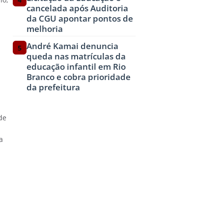
cancelada após Auditoria
da CGU apontar pontos de
melhoria
André Kamai denuncia
5
queda nas matrículas da
educação infantil em Rio
Branco e cobra prioridade
da prefeitura
de
a