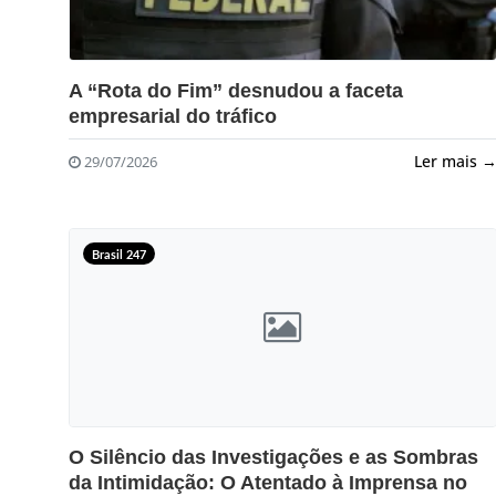
?>
A “Rota do Fim” desnudou a faceta
empresarial do tráfico
Ler mais 
29/07/2026
Brasil 247
?>
O Silêncio das Investigações e as Sombras
da Intimidação: O Atentado à Imprensa no