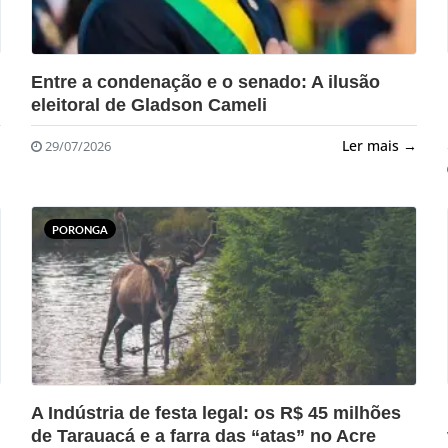
?>
Entre a condenação e o senado: A ilusão
eleitoral de Gladson Cameli
→
Ler mais →
29/07/2026
PORONGA
?>
A Indústria de festa legal: os R$ 45 milhões
de Tarauacá e a farra das “atas” no Acre