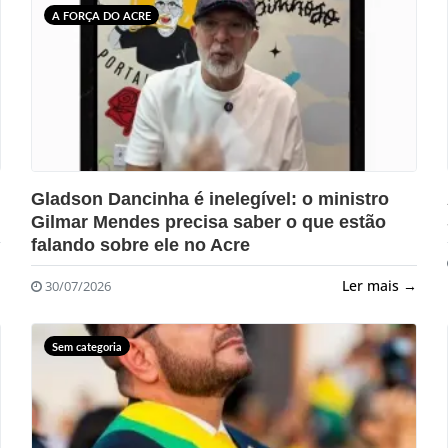
A FORÇA DO ACRE
?>
Gladson Dancinha é inelegível: o ministro
Gilmar Mendes precisa saber o que estão
falando sobre ele no Acre
→
Ler mais →
30/07/2026
Sem categoria