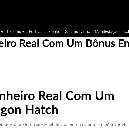
e
Espinho e a Política
Espinho
Saiu no Diário
Manifestação
Co
eiro Real Com Um Bônus E
nheiro Real Com Um
gon Hatch
hete scratcher tradicional de sua loteria estadual, o bônus pode