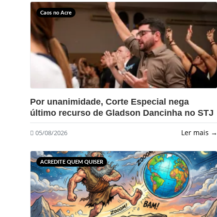
Caos no Acre
?>
Por unanimidade, Corte Especial nega
último recurso de Gladson Dancinha no STJ
Ler mais 
05/08/2026
ACREDITE QUEM QUISER