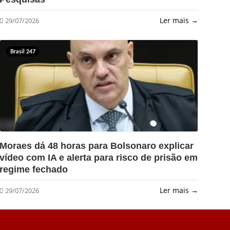
Ler mais →
29/07/2026
Brasil 247
?>
Moraes dá 48 horas para Bolsonaro explicar
vídeo com IA e alerta para risco de prisão em
regime fechado
Ler mais →
29/07/2026