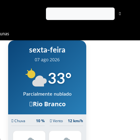
lunas
sexta-feira
07 ago 2026
33
°
Parcialmente nublado
Rio Branco
Chuva
10 %
Vento
12 km/h
e