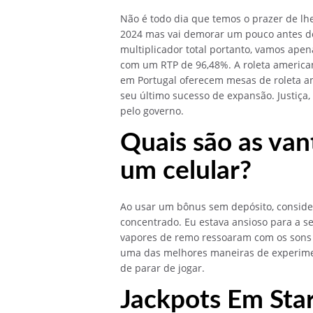
Não é todo dia que temos o prazer de lhe
2024 mas vai demorar um pouco antes de
multiplicador total portanto, vamos ape
com um RTP de 96,48%. A roleta america
em Portugal oferecem mesas de roleta am
seu último sucesso de expansão. Justiça,
pelo governo.
Quais são as van
um celular?
Ao usar um bônus sem depósito, consider
concentrado. Eu estava ansioso para a s
vapores de remo ressoaram com os sons 
uma das melhores maneiras de experimen
de parar de jogar.
Jackpots Em Sta