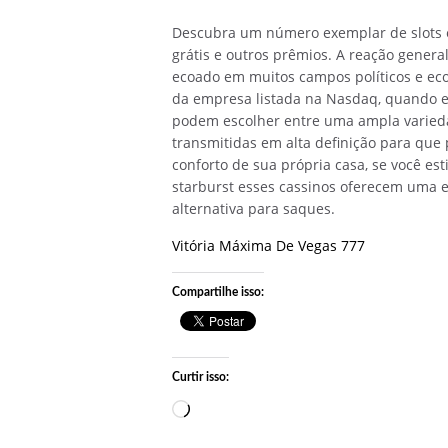
Descubra um número exemplar de slots e 
grátis e outros prêmios. A reação genera
ecoado em muitos campos políticos e ec
da empresa listada na Nasdaq, quando ess
podem escolher entre uma ampla varieda
transmitidas em alta definição para que
conforto de sua própria casa, se você est
starburst esses cassinos oferecem uma e
alternativa para saques.
Vitória Máxima De Vegas 777
Compartilhe isso:
Curtir isso:
Carregando…