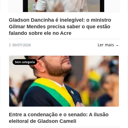
?>
Gladson Dancinha é inelegível: o ministro
Gilmar Mendes precisa saber o que estão
falando sobre ele no Acre
→
Ler mais →
30/07/2026
Sem categoria
?>
Entre a condenação e o senado: A ilusão
eleitoral de Gladson Cameli