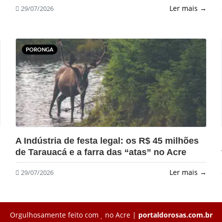
→
Ler mais →
29/07/2026
PORONGA
?>
A Indústria de festa legal: os R$ 45 milhões
de Tarauacá e a farra das “atas” no Acre
Ler mais →
29/07/2026
→
Orgulhosamente feito com
no Acre |
portaldorosas.com.br