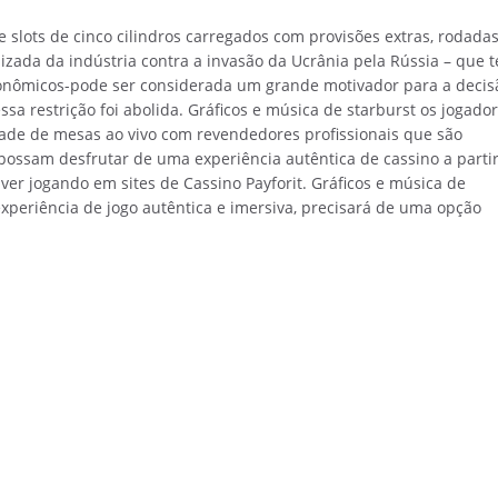
slots de cinco cilindros carregados com provisões extras, rodada
lizada da indústria contra a invasão da Ucrânia pela Rússia – que 
onômicos-pode ser considerada um grande motivador para a decis
a restrição foi abolida. Gráficos e música de starburst os jogado
de de mesas ao vivo com revendedores profissionais que são
 possam desfrutar de uma experiência autêntica de cassino a parti
iver jogando em sites de Cassino Payforit. Gráficos e música de
xperiência de jogo autêntica e imersiva, precisará de uma opção