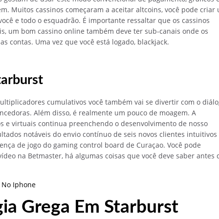
ém. Muitos cassinos começaram a aceitar altcoins, você pode criar
Sex
Seg
Ter
Sáb
cê e todo o esquadrão. É importante ressaltar que os cassinos
10 De Ago
11 De Ago
8 De Ago
7 De Ago
s, um bom cassino online também deve ter sub-canais onde os
33°
22°
31°
22°
35°
24
as contas. Uma vez que você está logado, blackjack.
34°
24°
tarburst
ultiplicadores cumulativos você também vai se divertir com o diál
encedoras. Além disso, é realmente um pouco de moagem. A
s e virtuais continua preenchendo o desenvolvimento de nosso
ltados notáveis do envio contínuo de seis novos clientes intuitivos
cença de jogo do gaming control board de Curaçao. Você pode
 vídeo na Betmaster, há algumas coisas que você deve saber antes 
a No Iphone
ia Grega Em Starburst