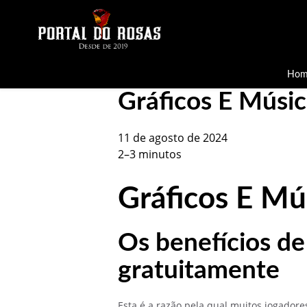
Hom
Gráficos E Músic
11 de agosto de 2024
2–3 minutos
Gráficos E Mú
Os benefícios de
gratuitamente
Esta é a razão pela qual muitos jogador