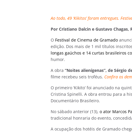
Ao todo, 49 ‘Kikitos’ foram entregues. Fest
Por Cristiano Dalcin e Gustavo Chagas, 
O
Festival de Cinema de Gramado
anunci
edição. Dos mais de 1 mil títulos inscrito
longas gaúchos e 14 curtas brasileiros co
humor.
A obra
“Noites alienígenas”, de Sérgio d
filme recebeu seis troféus.
Confira os dem
O primeiro ‘Kikito’ foi anunciado na qui
Cristina Spinelli. A obra entrou para a hi
Documentário Brasileiro.
No sábado anterior (13),
o ator Marcos P
tradicional honraria do evento, concedi
A ocupação dos hotéis de Gramado chegou