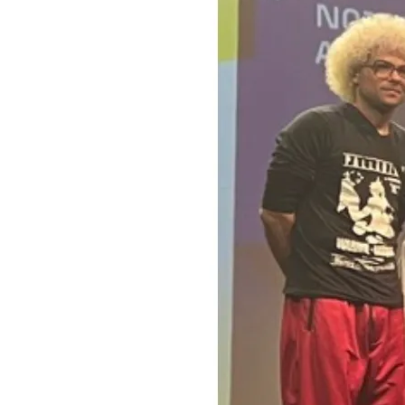
Seg
Ter
10 De Ago
11 De Ago
32°
23°
30°
22°