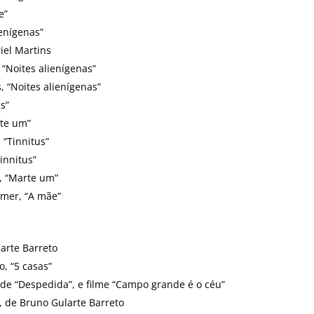
e”
ienígenas”
iel Martins
 “Noites alienígenas”
, “Noites alienígenas”
s”
rte um”
“Tinnitus”
Tinnitus”
, “Marte um”
lmer, “A mãe”
larte Barreto
, “5 casas”
 de “Despedida”, e filme “Campo grande é o céu”
, de Bruno Gularte Barreto