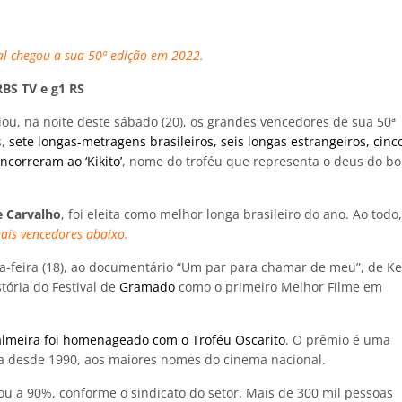
ival chegou a sua 50ª edição em 2022.
RBS TV e g1 RS
ou, na noite deste sábado (20), os grandes vencedores de sua 50ª
s,
sete longas-metragens brasileiros, seis longas estrangeiros, cinc
ncorreram ao ‘Kikito’
, nome do troféu que representa o deus do b
e Carvalho
, foi eleita como melhor longa brasileiro do ano. Ao todo,
ais vencedores abaixo.
nta-feira (18), ao documentário “Um par para chamar de meu”, de Ke
stória do Festival de
Gramado
como o primeiro Melhor Filme em
almeira foi homenageado com o Troféu Oscarito
. O prêmio é uma
da desde 1990, aos maiores nomes do cinema nacional.
 a 90%, conforme o sindicato do setor. Mais de 300 mil pessoas