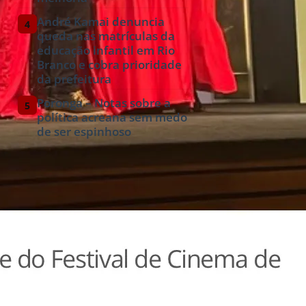
André Kamai denuncia
4
queda nas matrículas da
educação infantil em Rio
Branco e cobra prioridade
da prefeitura
Poronga – Notas sobre a
5
política acreana sem medo
de ser espinhoso