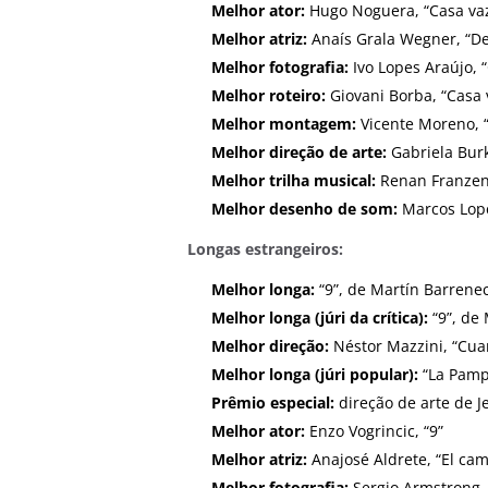
Melhor ator:
Hugo Noguera, “Casa vaz
Melhor atriz:
Anaís Grala Wegner, “D
Melhor fotografia:
Ivo Lopes Araújo, 
Melhor roteiro:
Giovani Borba, “Casa 
Melhor montagem:
Vicente Moreno, “
Melhor direção de arte:
Gabriela Bur
Melhor trilha musical:
Renan Franzen,
Melhor desenho de som:
Marcos Lope
Longas estrangeiros:
Melhor longa:
“9”, de Martín Barrene
Melhor longa (júri da crítica):
“9”, de
Melhor direção:
Néstor Mazzini, “Cu
Melhor longa (júri popular):
“La Pamp
Prêmio especial:
direção de arte de J
Melhor ator:
Enzo Vogrincic, “9”
Melhor atriz:
Anajosé Aldrete, “El cam
Melhor fotografia:
Sergio Armstrong,