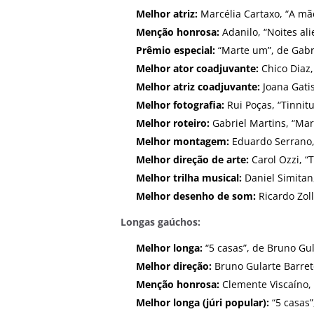
Melhor atriz:
Marcélia Cartaxo, “A mã
Menção honrosa:
Adanilo, “Noites al
Prêmio especial:
“Marte um”, de Gabr
Melhor ator coadjuvante:
Chico Diaz,
Melhor atriz coadjuvante:
Joana Gatis
Melhor fotografia:
Rui Poças, “Tinnitu
Melhor roteiro:
Gabriel Martins, “Ma
Melhor montagem:
Eduardo Serrano, 
Melhor direção de arte:
Carol Ozzi, “
Melhor trilha musical:
Daniel Simitan
Melhor desenho de som:
Ricardo Zol
Longas gaúchos:
Melhor longa:
“5 casas”, de Bruno Gu
Melhor direção:
Bruno Gularte Barreto
Menção honrosa:
Clemente Viscaíno,
Melhor longa (júri popular):
“5 casas”