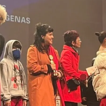
Sex
Sáb
Dom
Seg
8 De Ago
9 De Ago
10 De Ag
7 De Ago
34°
24°
34°
25°
32°
23
34°
24°