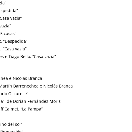
ia”
espedida”
“Casa vazia”
vazia”
5 casas”
k, “Despedida”
 “Casa vazia”
s e Tiago Bello, “Casa vazia”
chea e Nicolás Branca
 Martín Barrenechea e Nicolás Branca
ando Oscurece”
a”, de Dorian Fernández Moris
eff Calmet, “La Pampa”
ino del sol”
 “Inmersión”