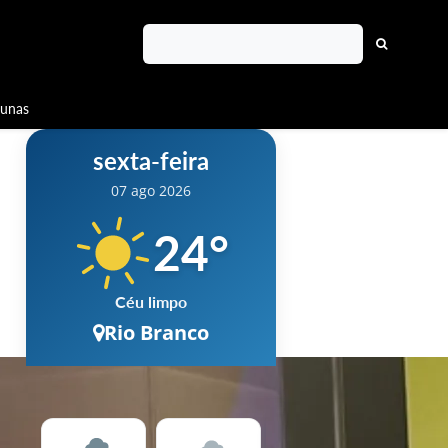
lunas
sexta-feira
07 ago 2026
24
°
Céu limpo
Rio Branco
Chuva
10 %
Vento
6 km/h