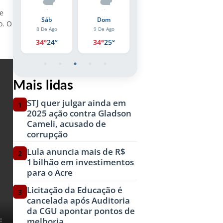
 e
Qui
Dom
Seg
Se
o. O
o
9 De Ago
10 De Ago
7 De 
6 De Ago
°
34°
25°
31°
23°
34°
33°
23°
Mais lidas
STJ quer julgar ainda em
1
2025 ação contra Gladson
Cameli, acusado de
corrupção
Lula anuncia mais de R$
2
1 bilhão em investimentos
para o Acre
Licitação da Educação é
3
cancelada após Auditoria
da CGU apontar pontos de
melhoria