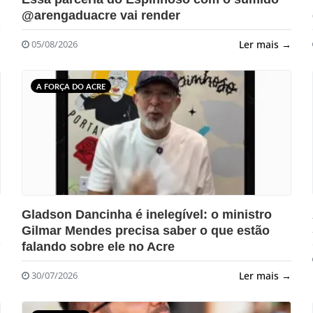
@arengaduacre vai render
→
Ler mais →
05/08/2026
A FORÇA DO ACRE
?>
Gladson Dancinha é inelegível: o ministro
Gilmar Mendes precisa saber o que estão
falando sobre ele no Acre
→
Ler mais →
30/07/2026