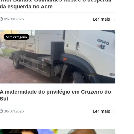
da esquerda no Acre
Ler mais →
05/08/2026
Sem categoria
?>
A maternidade do privilégio em Cruzeiro do
Sul
Ler mais →
30/07/2026