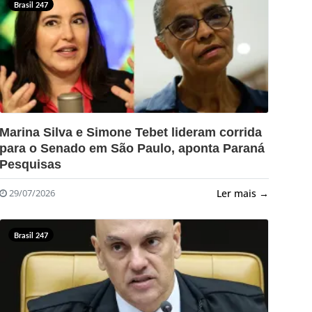
Brasil 247
?>
Marina Silva e Simone Tebet lideram corrida
para o Senado em São Paulo, aponta Paraná
Pesquisas
Ler mais →
29/07/2026
Brasil 247