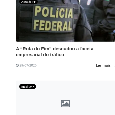
Ação da PF
?>
A “Rota do Fim” desnudou a faceta
empresarial do tráfico
Ler mais 
29/07/2026
Brasil 247