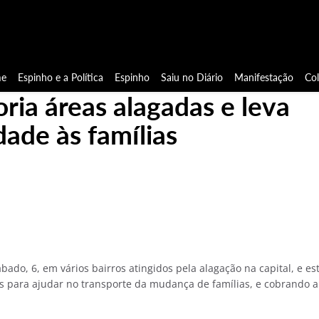
e
Espinho e a Política
Espinho
Saiu no Diário
Manifestação
Co
oria áreas alagadas e leva
dade às famílias
do, 6, em vários bairros atingidos pela alagação na capital, e es
s para ajudar no transporte da mudança de famílias, e cobrando a