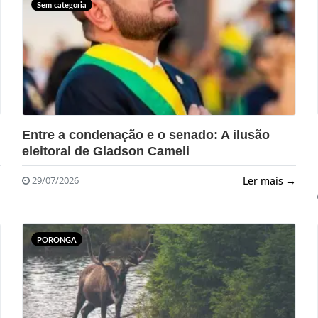
Sem categoria
?>
Entre a condenação e o senado: A ilusão
eleitoral de Gladson Cameli
→
Ler mais →
29/07/2026
PORONGA