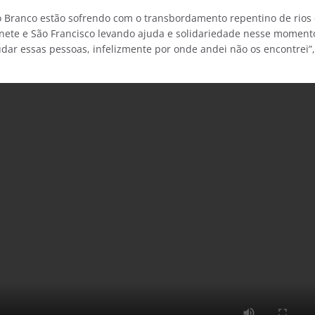
io Branco estão sofrendo com o transbordamento repentino de rios
Qui
Seg
Sex
Sáb
Ivonete e São Francisco levando ajuda e solidariedade nesse moment
10 De Ago
7 De Ago
8 De Ag
6 De Ago
udar essas pessoas, infelizmente por onde andei não os encontrei”,
31°
23°
34°
24°
34°
24
33°
23°