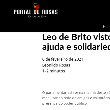
Hom
Leo de Brito vist
ajuda e solidarie
6 de fevereiro de 2021
Leonildo Rosas
1–2 minutos
O parlamentar esteve na manhã deste sába
mobilizando rede de amigos e voluntário
presença do poder público.