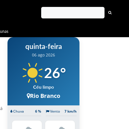
lunas
quinta-feira
06 ago 2026
26
°
Céu limpo
Rio Branco
tá
Chuva
6 %
Vento
7 km/h