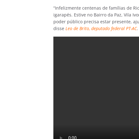
“Infelizmente centenas de famílias de R
Dom
igarapés. Estive no Bairro da Paz, Vila 
9 De Ago
poder público precisa estar presente, aj
34°
25°
disse
Leo de Brito, deputado federal PT-AC
.