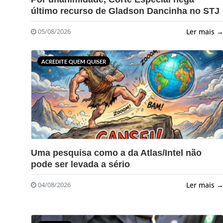
último recurso de Gladson Dancinha no STJ
Ler mais 
05/08/2026
ACREDITE QUEM QUISER
?>
Uma pesquisa como a da Atlas/Intel não
pode ser levada a sério
Ler mais 
04/08/2026