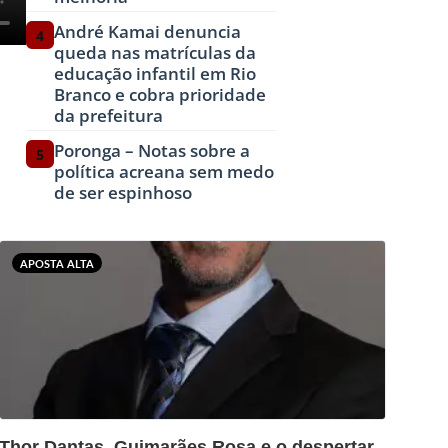
André Kamai denuncia
4
queda nas matrículas da
educação infantil em Rio
Branco e cobra prioridade
da prefeitura
Poronga – Notas sobre a
5
política acreana sem medo
de ser espinhoso
APOSTA ALTA
?>
Thor Dantas, Guimarães Rosa e o despertar