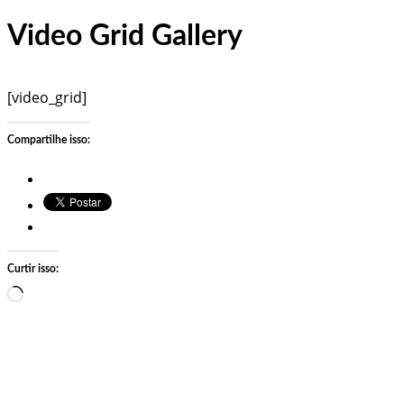
Pular
Video Grid Gallery
para
o
conteúdo
[video_grid]
Compartilhe isso:
Curtir isso:
Carregando…