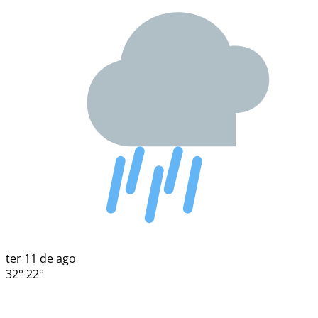
ter
11 de ago
32°
22°