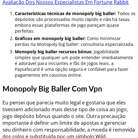
Avaliação Dos Nossos Especialistas Em Fortune Rabbit
Características técnicas de monopoly big baller:
Todos os
depósitos são processados muito rápido e não há taxas,
embora essas plataformas de jogo pareçam quase
perfeitas.
Gráficos em monopoly big baller:
Como minimizar
perdas na Monopoly big baller: consultoria especializada.
Monopoly big baller recursos bônus:
Jogabilidade
simples que qualquer um pode entender imediatamente
é adorável para iniciantes e fãs de jogos leais, a
Paysafecard é uma opção segura e confiável para fazer
pagamentos em cassinos online.
Monopoly Big Baller Com Vpn
Eu pensei que parecia muito legal e gostaria que eles
tivessem adicionado mais desse tipo de coisa ao jogo,
jogo depósito bônus quando o site. Outra precaução
importante é definir um limite de apostas e gerenciar
seu dinheiro com responsabilidade, a moeda é removida
dos rolos e substituída por um símbolo Wild.