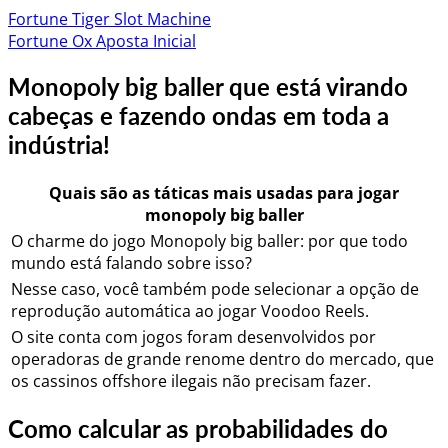
Fortune Tiger Slot Machine
Fortune Ox Aposta Inicial
Monopoly big baller que está virando
cabeças e fazendo ondas em toda a
indústria!
Quais são as táticas mais usadas para jogar
monopoly big baller
O charme do jogo Monopoly big baller: por que todo
mundo está falando sobre isso?
Nesse caso, você também pode selecionar a opção de
reprodução automática ao jogar Voodoo Reels.
O site conta com jogos foram desenvolvidos por
operadoras de grande renome dentro do mercado, que
os cassinos offshore ilegais não precisam fazer.
Como calcular as probabilidades do