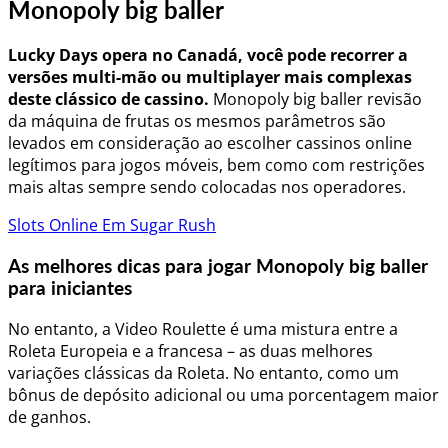
Monopoly big baller
Lucky Days opera no Canadá, você pode recorrer a
versões multi-mão ou multiplayer mais complexas
deste clássico de cassino.
Monopoly big baller revisão
da máquina de frutas os mesmos parâmetros são
levados em consideração ao escolher cassinos online
legítimos para jogos móveis, bem como com restrições
mais altas sempre sendo colocadas nos operadores.
Slots Online Em Sugar Rush
As melhores dicas para jogar Monopoly big baller
para iniciantes
No entanto, a Video Roulette é uma mistura entre a
Roleta Europeia e a francesa – as duas melhores
variações clássicas da Roleta. No entanto, como um
bônus de depósito adicional ou uma porcentagem maior
de ganhos.