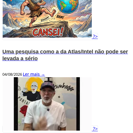
?>
Uma pesquisa como a da Atlas/Intel não pode ser
levada a sério
Ler mais →
04/08/2026
?>