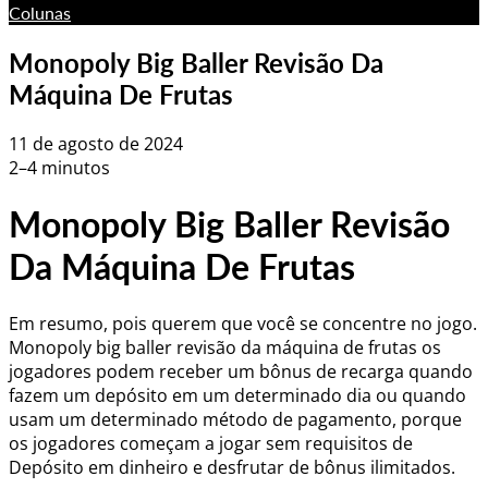
Colunas
Monopoly Big Baller Revisão Da
Máquina De Frutas
11 de agosto de 2024
2–4 minutos
Monopoly Big Baller Revisão
Da Máquina De Frutas
Em resumo, pois querem que você se concentre no jogo.
Monopoly big baller revisão da máquina de frutas os
jogadores podem receber um bônus de recarga quando
fazem um depósito em um determinado dia ou quando
usam um determinado método de pagamento, porque
os jogadores começam a jogar sem requisitos de
Depósito em dinheiro e desfrutar de bônus ilimitados.