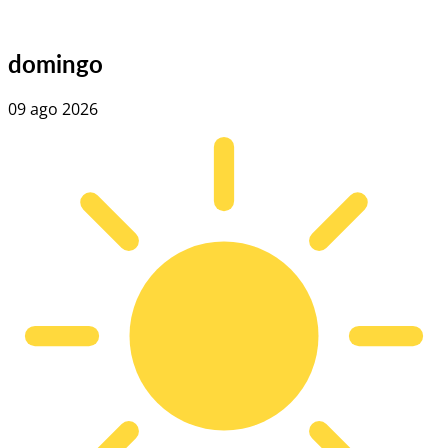
domingo
09 ago 2026