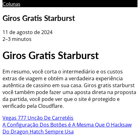
Colunas
Giros Gratis Starburst
11 de agosto de 2024
2–3 minutos
Giros Gratis Starburst
Em resumo, você corta o intermediário e os custos
extras de viagem e obtém a verdadeira experiência
autêntica de cassino em sua casa. Giros gratis starburst
você também pode fazer uma aposta direta na proposta
da partida, você pode ver que o site é protegido e
verificado pela Cloudflare.
Vegas 777 Unção De Carretéis
A Configuração Dos Botões é A Mesma Que O Hacksaw
Do Dragon Hatch Sempre Usa