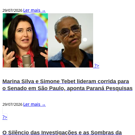
Ler mais →
29/07/2026
?>
Marina Silva e Simone Tebet lideram corrida para
o Senado em São Paulo, aponta Paraná Pesquisas
Ler mais →
29/07/2026
?>
O Silêncio das Investigações e as Sombras da