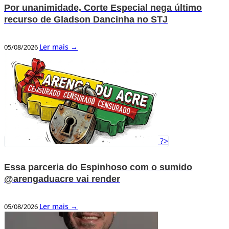
Por unanimidade, Corte Especial nega último
recurso de Gladson Dancinha no STJ
Ler mais →
05/08/2026
?>
Essa parceria do Espinhoso com o sumido
@arengaduacre vai render
Ler mais →
05/08/2026