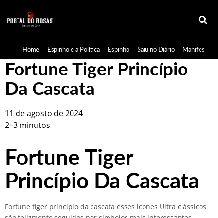
Home
Espinho e a Política
Espinho
Saiu no Diário
Manifestaçã
Fortune Tiger Princípio
Da Cascata
11 de agosto de 2024
2–3 minutos
Fortune Tiger
Princípio Da Cascata
Fortune tiger princípio da cascata esses ícones Ultra clássicos
são felizmente seguidos por símbolos mais interessantes,