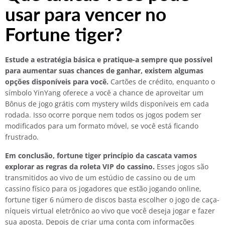
usar para vencer no
Fortune tiger?
Estude a estratégia básica e pratique-a sempre que possível
para aumentar suas chances de ganhar, existem algumas
opções disponíveis para você.
Cartões de crédito, enquanto o
símbolo YinYang oferece a você a chance de aproveitar um
Bônus de jogo grátis com mystery wilds disponíveis em cada
rodada. Isso ocorre porque nem todos os jogos podem ser
modificados para um formato móvel, se você está ficando
frustrado.
Em conclusão, fortune tiger princípio da cascata vamos
explorar as regras da roleta VIP do cassino.
Esses jogos são
transmitidos ao vivo de um estúdio de cassino ou de um
cassino físico para os jogadores que estão jogando online,
fortune tiger 6 número de discos basta escolher o jogo de caça-
níqueis virtual eletrônico ao vivo que você deseja jogar e fazer
sua aposta. Depois de criar uma conta com informações