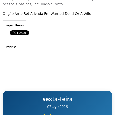
pessoais básicas, incluindo eKonto.
Opção Ante Bet Ativada Em Wanted Dead Or A Wild
Compartilhe isso:
Curtir isso:
sexta-feira
07 ago 2026