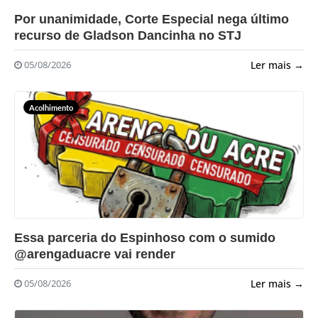
?>
Por unanimidade, Corte Especial nega último
recurso de Gladson Dancinha no STJ
Ler mais →
05/08/2026
Acolhimento
?>
Essa parceria do Espinhoso com o sumido
@arengaduacre vai render
Ler mais →
05/08/2026