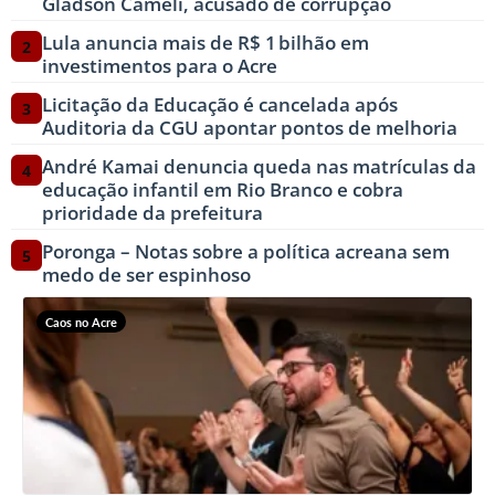
Gladson Cameli, acusado de corrupção
Lula anuncia mais de R$ 1 bilhão em
2
investimentos para o Acre
Licitação da Educação é cancelada após
3
Auditoria da CGU apontar pontos de melhoria
André Kamai denuncia queda nas matrículas da
4
educação infantil em Rio Branco e cobra
prioridade da prefeitura
Poronga – Notas sobre a política acreana sem
5
medo de ser espinhoso
Caos no Acre