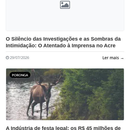
?>
O Silêncio das Investigações e as Sombras da
Intimidação: O Atentado à Imprensa no Acre
Ler mais →
29/07/2026
PORONGA
?>
A Indústria de festa legal: os R$ 45 milhões de