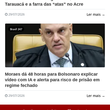
Tarauacá e a farra das “atas” no Acre
Ler mais →
29/07/2026
Brasil 247
?>
Moraes dá 48 horas para Bolsonaro explicar
vídeo com IA e alerta para risco de prisão em
regime fechado
Ler mais →
29/07/2026