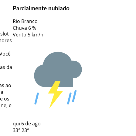
Parcialmente nublado
Rio Branco
Chuva
6 %
slot
Vento
5 km/h
hores
 Você
as da
as ao
 a
e os
ne, e
qui
6 de ago
33°
23°