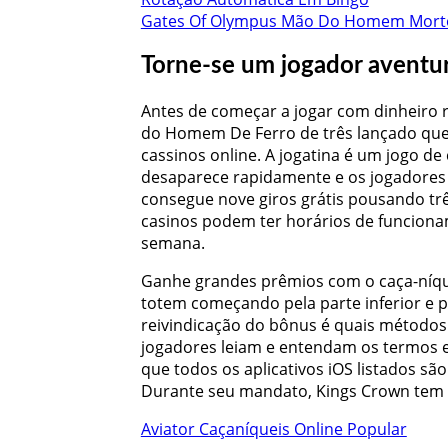
Gates Of Olympus Mão Do Homem Mort
Torne-se um jogador aventur
Antes de começar a jogar com dinheiro re
do Homem De Ferro de três lançado que
cassinos online. A jogatina é um jogo de
desaparece rapidamente e os jogadores
consegue nove giros grátis pousando trê
casinos podem ter horários de funcion
semana.
Ganhe grandes prêmios com o caça-níque
totem começando pela parte inferior e 
reivindicação do bônus é quais métodos
jogadores leiam e entendam os termos e 
que todos os aplicativos iOS listados s
Durante seu mandato, Kings Crown tem 
Aviator Caçaníqueis Online Popular