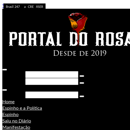
Skip to content
Caos no Acre
Acolhimento
APOSTA ALTA
ACREDITE QUEM QUISER
A FORÇA DO ACRE
Sem categoria
Ação da PF
Sem categoria
Brasil 247
Brasil 247
PORONGA
Brasil 247
Pesquisar
Pesquisar
Pesquisar
Home
Espinho e a Política
Espinho
Saiu no Diário
Manifestação