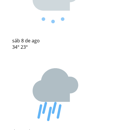
sáb
8 de ago
34°
23°