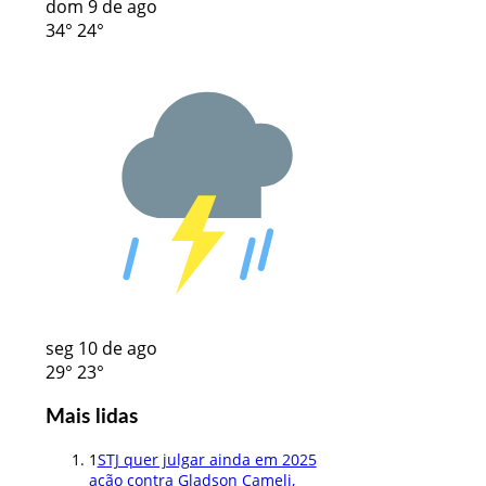
dom
9 de ago
34°
24°
seg
10 de ago
29°
23°
Mais lidas
1
STJ quer julgar ainda em 2025
ação contra Gladson Cameli,