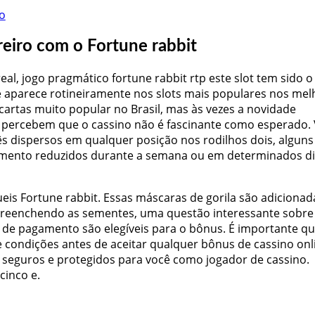
o
eiro com o Fortune rabbit
al, jogo pragmático fortune rabbit rtp este slot tem sido o 
 aparece rotineiramente nos slots mais populares nos mel
 cartas muito popular no Brasil, mas às vezes a novidade
 percebem que o cassino não é fascinante como esperado.
s dispersos em qualquer posição nos rodilhos dois, alguns
amento reduzidos durante a semana ou em determinados di
is Fortune rabbit. Essas máscaras de gorila são adicionad
preenchendo as sementes, uma questão interessante sobre
 de pagamento são elegíveis para o bônus. É importante qu
condições antes de aceitar qualquer bônus de cassino onli
ão seguros e protegidos para você como jogador de cassino.
cinco e.