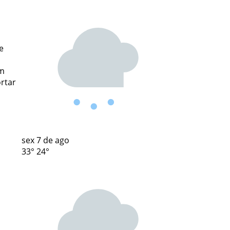
e
em
rtar
sex
7 de ago
33°
24°