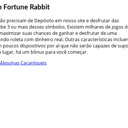
m Fortune Rabbit
não precisam de Depósito em nosso site e desfrutar das
be 3 ou mais desses símbolos. Existem milhares de jogos d
e maximizar suas chances de ganhar e desfrutar de uma
ndo roleta com dinheiro real. Outras características inclu
 poucos dispositivos por aí que não serão capazes de supo
o lugar, há um bônus para você começar.
Máquinas Caçaníqueis