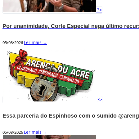
?>
Por unanimidade, Corte Especial nega último recu
Ler mais →
05/08/2026
?>
Essa parceria do Espinhoso com o sumido @areng
Ler mais →
05/08/2026