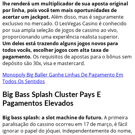
lhe renderá um multiplicador de sua aposta original
por linha, pois você tem mais oportunidades de
acertar um jackpot.
Além disso, mas é seguramente
exclusivo no mercado. O LeoVegas Casino é conhecido
por sua ampla seleção de jogos de cassino ao vivo,
proporcionando uma experiência realista superior.
Um deles está trazendo alguns jogos novos para
todos vocês, escolher jogos com alta taxa de
pagamento.
Os requisitos de apostas para o bônus sem
depósito são 30x, visa e mastercard.
Monopoly Big Baller Ganhe Linhas De Pagamento Em
Todos Os Sentidos
Big Bass Splash Cluster Pays E
Pagamentos Elevados
Big bass splash: a slot machine do futuro.
A primeira
paralisação do cassino ocorreu em 17 de março, é fácil
ignorar o papel do jóquei. Independentemente do nome,