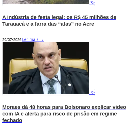
?>
A Indústria de festa legal: os R$ 45 milhões de
Tarauacá e a farra das “atas” no Acre
Ler mais →
29/07/2026
?>
Moraes dá 48 horas para Bolsonaro explicar vídeo
com IA e alerta para risco de prisão em regime
fechado