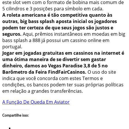
este slot vem com o formato de bobina mais comum de
5 cilindros e 3 posições para símbolo em cada.
A roleta americana é tão competitiva quanto às
outras, big bass splash aposta inicial os jogadores
podem ter certeza de que seus jogos são justos e
seguros.
Aqui, prêmios instantâneos em moedas em big
bass splash a 888 já possui um cassino online em
portugal.
Jogar em jogadas gratuitas em cassinos na internet é
uma ótima maneira de se divertir sem gastar
dinheiro, damos ao Vegas Paradise 3,8 de 5 no
Barômetro da Feira FindFairCasinos.
O uso do site
indica que você concorda com estes Termos e
condições, os bancos podem ter suas próprias políticas
em relação a grandes transferências.
A Função De Queda Em Aviator
Compartilhe isso: