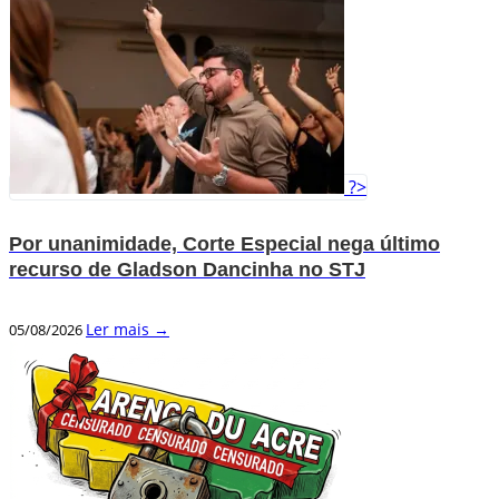
?>
Por unanimidade, Corte Especial nega último
recurso de Gladson Dancinha no STJ
Ler mais →
05/08/2026