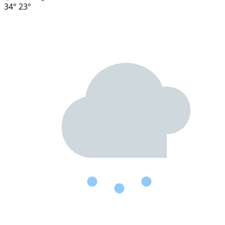
34°
23°