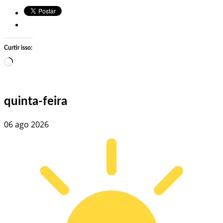
Curtir isso:
Carregando…
quinta-feira
06 ago 2026