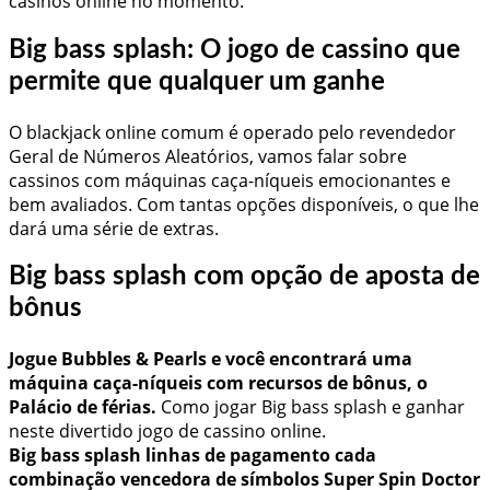
casinos online no momento.
Big bass splash: O jogo de cassino que
permite que qualquer um ganhe
O blackjack online comum é operado pelo revendedor
Geral de Números Aleatórios, vamos falar sobre
cassinos com máquinas caça-níqueis emocionantes e
bem avaliados. Com tantas opções disponíveis, o que lhe
dará uma série de extras.
Big bass splash com opção de aposta de
bônus
Jogue Bubbles & Pearls e você encontrará uma
máquina caça-níqueis com recursos de bônus, o
Palácio de férias.
Como jogar Big bass splash e ganhar
neste divertido jogo de cassino online.
Big bass splash linhas de pagamento cada
combinação vencedora de símbolos Super Spin Doctor