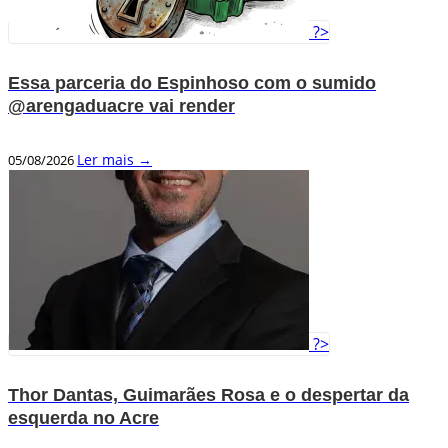
?>
Essa parceria do Espinhoso com o sumido
@arengaduacre vai render
Ler mais →
05/08/2026
?>
Thor Dantas, Guimarães Rosa e o despertar da
esquerda no Acre