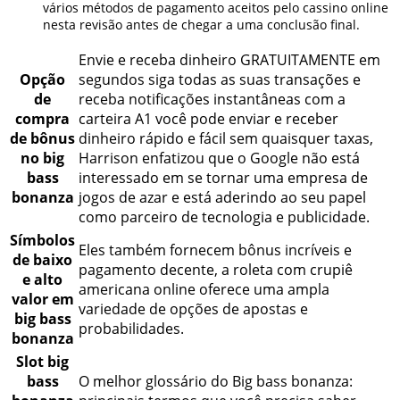
vários métodos de pagamento aceitos pelo cassino online
nesta revisão antes de chegar a uma conclusão final.
Envie e receba dinheiro GRATUITAMENTE em
Opção
segundos siga todas as suas transações e
de
receba notificações instantâneas com a
compra
carteira A1 você pode enviar e receber
de bônus
dinheiro rápido e fácil sem quaisquer taxas,
no big
Harrison enfatizou que o Google não está
bass
interessado em se tornar uma empresa de
bonanza
jogos de azar e está aderindo ao seu papel
como parceiro de tecnologia e publicidade.
Símbolos
Eles também fornecem bônus incríveis e
de baixo
pagamento decente, a roleta com crupiê
e alto
americana online oferece uma ampla
valor em
variedade de opções de apostas e
big bass
probabilidades.
bonanza
Slot big
bass
O melhor glossário do Big bass bonanza: