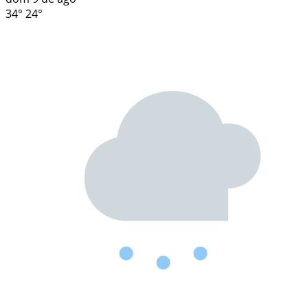
34°
24°