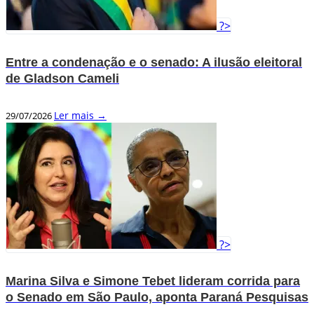
?>
Entre a condenação e o senado: A ilusão eleitoral
de Gladson Cameli
Ler mais →
29/07/2026
?>
Marina Silva e Simone Tebet lideram corrida para
o Senado em São Paulo, aponta Paraná Pesquisas