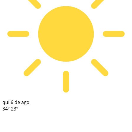
qui
6 de ago
34°
23°